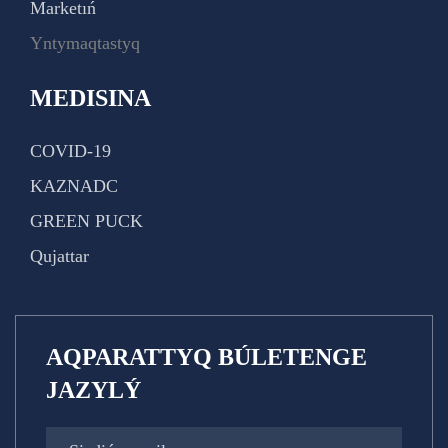
Marketıń
Yntymaqtastyq
MEDISINA
COVID-19
KAZNADC
GREEN PUCK
Qujattar
AQPARATTYQ BÚLETENGE
JAZYLÝ