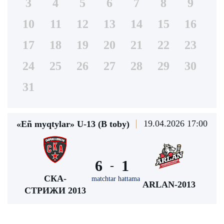
3
4
5
6
7
8
9
10
11
12
13
14
15
16
17
18
19
20
21
22
23
24
25
26
27
28
29
30
31
19.04.2026 17:00
«Eñ myqtylar» U-13 (В toby)
6
1
-
СКА-
matchtar hattama
ARLAN-2013
СТРИЖИ 2013