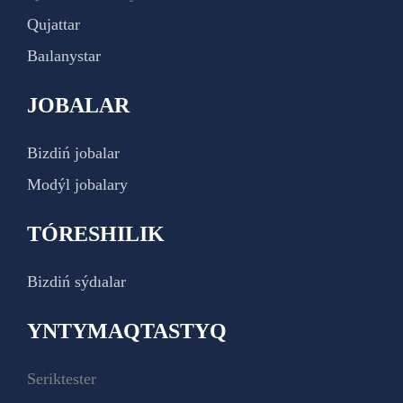
Qujattar
Baılanystar
JOBALAR
Bizdiń jobalar
Modýl jobalary
TÓRESHILIK
Bizdiń sýdıalar
YNTYMAQTASTYQ
Seriktester