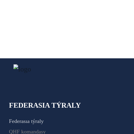
FEDERASIA TÝRALY
Federasıa týraly
QHF komandasy