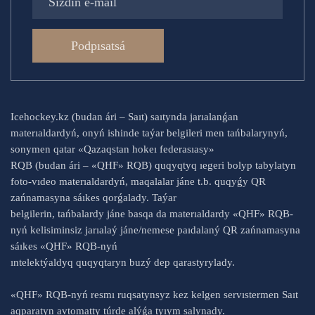
Podpısatsá
Icehockey.kz (budan ári – Saıt) saıtynda jarıalanǵan
materıaldardyń, onyń ishinde taýar belgileri men tańbalarynyń,
sonymen qatar «Qazaqstan hokeı federasıasy»
RQB (budan ári – «QHF» RQB) quqyqtyq ıegeri bolyp tabylatyn
foto-vıdeo materıaldardyń, maqalalar jáne t.b. quqyǵy QR
zańnamasyna sáıkes qorǵalady. Taýar
belgilerin, tańbalardy jáne basqa da materıaldardy «QHF» RQB-
nyń kelisiminsiz jarıalaý jáne/nemese paıdalaný QR zańnamasyna
sáıkes «QHF» RQB-nyń
ıntelektýaldyq quqyqtaryn buzý dep qarastyrylady.
«QHF» RQB-nyń resmı ruqsatynsyz kez kelgen servıstermen Saıt
aqparatyn avtomatty túrde alýǵa tyıym salynady.