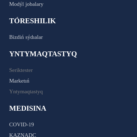
Modýl jobalary
TÓRESHILIK
Bizdiń sýdıalar
YNTYMAQTASTYQ
Seriktester
Marketıń
Yntymaqtastyq
MEDISINA
COVID-19
KAZNADC