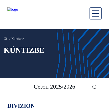
Üi
Kúntizbe
KÚNTIZBE
Сезон 2025/2026
Сезон 
DIVIZION