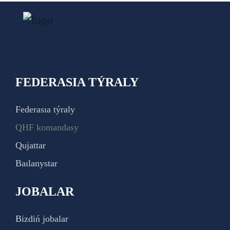
FEDERASIA TÝRALY
Federasıa týraly
QHF komandasy
Qujattar
Baılanystar
JOBALAR
Bizdiń jobalar