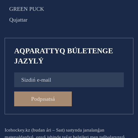
GREEN PUCK
Qujattar
AQPARATTYQ BÚLETENGE
JAZYLÝ
Podpısatsá
Icehockey.kz (budan ári – Saıt) saıtynda jarıalanǵan
materıaldardyń, onyń ishinde taýar belgileri men tańbalarynyń,