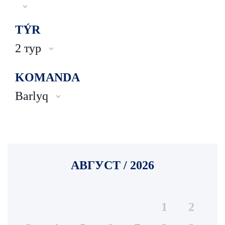
TÝR
2 тур
KOMANDA
Barlyq
АВГУСТ / 2026
1
2