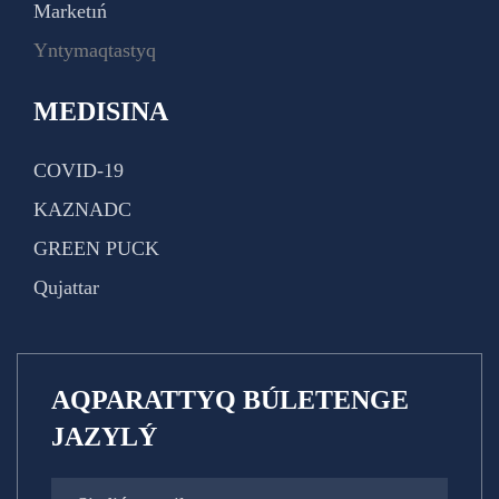
Marketıń
Yntymaqtastyq
MEDISINA
COVID-19
KAZNADC
GREEN PUCK
Qujattar
AQPARATTYQ BÚLETENGE
JAZYLÝ