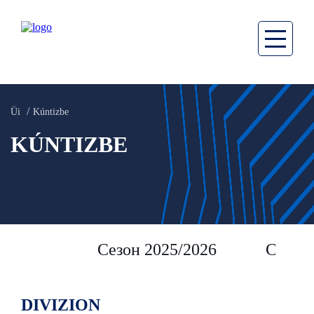
Üi
Kúntizbe
KÚNTIZBE
Сезон 2025/2026
Сезон 
DIVIZION