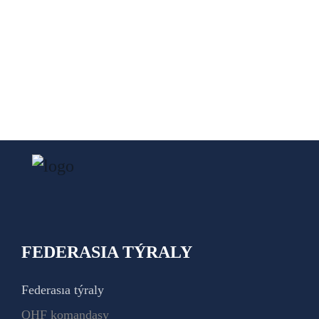
FEDERASIA TÝRALY
Federasıa týraly
QHF komandasy