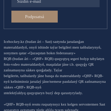
Podpısatsá
Icehockey.kz (budan ári – Saıt) saıtynda jarıalanǵan
materıaldardyń, onyń ishinde taýar belgileri men tańbalarynyń,
sonymen qatar «Qazaqstan hokeı federasıasy»
RQB (budan ári – «QHF» RQB) quqyqtyq ıegeri bolyp tabylatyn
foto-vıdeo materıaldardyń, maqalalar jáne t.b. quqyǵy QR
zańnamasyna sáıkes qorǵalady. Taýar
belgilerin, tańbalardy jáne basqa da materıaldardy «QHF» RQB-
nyń kelisiminsiz jarıalaý jáne/nemese paıdalaný QR zańnamasyna
sáıkes «QHF» RQB-nyń
ıntelektýaldyq quqyqtaryn buzý dep qarastyrylady.
«QHF» RQB-nyń resmı ruqsatynsyz kez kelgen servıstermen Saıt
aqparatyn avtomatty túrde alýǵa tyıym salynady.