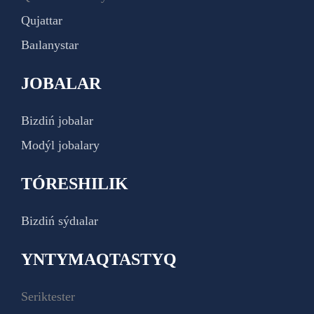
Qujattar
Baılanystar
JOBALAR
Bizdiń jobalar
Modýl jobalary
TÓRESHILIK
Bizdiń sýdıalar
YNTYMAQTASTYQ
Seriktester