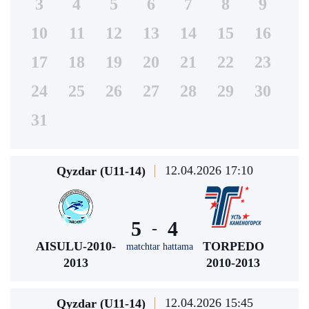
3
4
5
6
7
8
9
10
11
12
13
14
15
16
17
18
19
20
21
22
23
24
25
26
27
28
29
30
31
12.04.2026 17:10
Qyzdar (U11-14)
5
4
-
AISULU-2010-
TORPEDO
matchtar hattama
2013
2010-2013
12.04.2026 15:45
Qyzdar (U11-14)