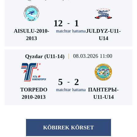
12
1
-
AISULU-2010-
JULDYZ-U11-
matchtar hattama
2013
U14
08.03.2026 11:00
Qyzdar (U11-14)
5
2
-
TORPEDO
ПАНТЕРЫ-
matchtar hattama
2010-2013
U11-U14
KÖBІREK KÖRSET