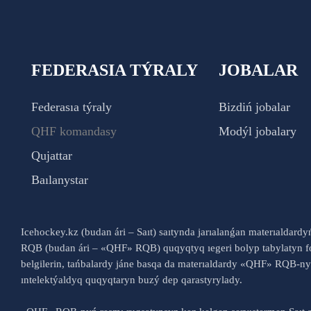
FEDERASIA TÝRALY
JOBALAR
Federasıa týraly
Bizdiń jobalar
QHF komandasy
Modýl jobalary
Qujattar
Baılanystar
Icehockey.kz (budan ári – Saıt) saıtynda jarıalanǵan materıaldard
RQB (budan ári – «QHF» RQB) quqyqtyq ıegeri bolyp tabylatyn fo
belgilerin, tańbalardy jáne basqa da materıaldardy «QHF» RQB-
ıntelektýaldyq quqyqtaryn buzý dep qarastyrylady.