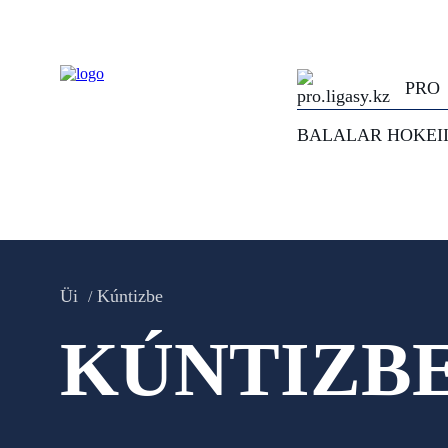
PRO
BALALAR HOKEI
Üi
Kúntizbe
KÚNTIZB