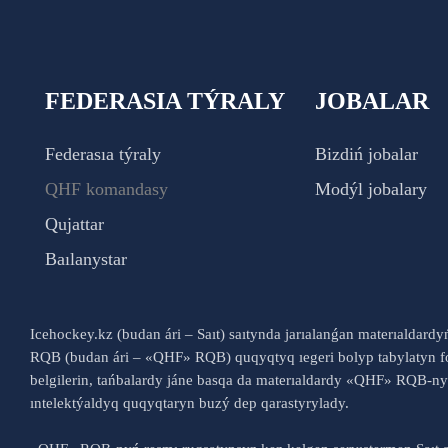
FEDERASIA TÝRALY
JOBALAR
Federasıa týraly
Bizdiń jobalar
QHF komandasy
Modýl jobalary
Qujattar
Baılanystar
Icehockey.kz (budan ári – Saıt) saıtynda jarıalanǵan materıaldard
RQB (budan ári – «QHF» RQB) quqyqtyq ıegeri bolyp tabylatyn fo
belgilerin, tańbalardy jáne basqa da materıaldardy «QHF» RQB-
ıntelektýaldyq quqyqtaryn buzý dep qarastyrylady.