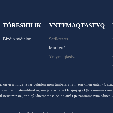
TÓRESHILIK
YNTYMAQTASTYQ
Bizdiń sýdıalar
Seriktester
Marketıń
Yntymaqtastyq
yń, onyń ishinde taýar belgileri men tańbalarynyń, sonymen qatar «Qaz
to-vıdeo materıaldardyń, maqalalar jáne t.b. quqyǵy QR zańnamasyna 
nyń kelisiminsiz jarıalaý jáne/nemese paıdalaný QR zańnamasyna sáık