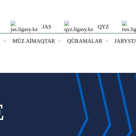
JAS
QYZ
I
MŪZ AİMAQTAR
QŪRAMALAR
JARYST
E