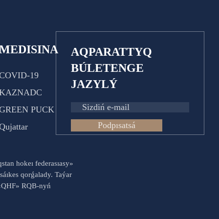
MEDISINA
AQPARATTYQ
BÚLETENGE
COVID-19
JAZYLÝ
KAZNADC
GREEN PUCK
Podpısatsá
Qujattar
aqstan hokeı federasıasy»
sáıkes qorǵalady. Taýar
es «QHF» RQB-nyń