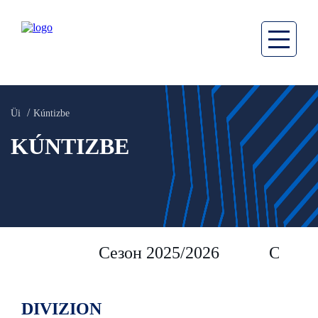
Üi
Kúntizbe
KÚNTIZBE
Сезон 2025/2026
Сезон 
DIVIZION