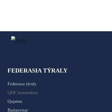
FEDERASIA TÝRALY
Federasıa týraly
QHF komandasy
Qujattar
Baılanystar