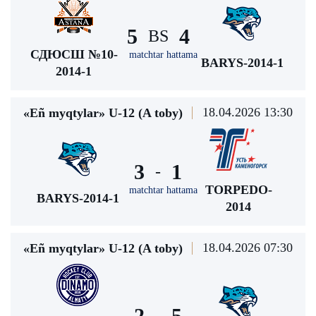
5
4
BS
СДЮСШ №10-
matchtar hattama
BARYS-2014-1
2014-1
18.04.2026 13:30
«Eñ myqtylar» U-12 (A toby)
3
1
-
TORPEDO-
matchtar hattama
BARYS-2014-1
2014
18.04.2026 07:30
«Eñ myqtylar» U-12 (A toby)
2
5
-