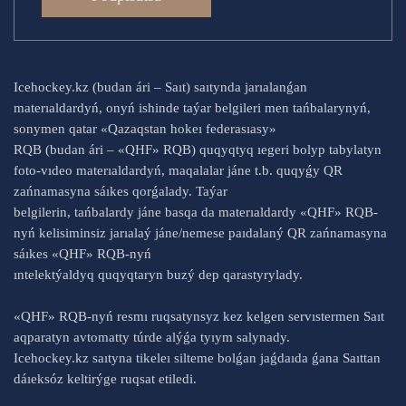
Icehockey.kz (budan ári – Saıt) saıtynda jarıalanǵan
materıaldardyń, onyń ishinde taýar belgileri men tańbalarynyń,
sonymen qatar «Qazaqstan hokeı federasıasy»
RQB (budan ári – «QHF» RQB) quqyqtyq ıegeri bolyp tabylatyn
foto-vıdeo materıaldardyń, maqalalar jáne t.b. quqyǵy QR
zańnamasyna sáıkes qorǵalady. Taýar
belgilerin, tańbalardy jáne basqa da materıaldardy «QHF» RQB-
nyń kelisiminsiz jarıalaý jáne/nemese paıdalaný QR zańnamasyna
sáıkes «QHF» RQB-nyń
ıntelektýaldyq quqyqtaryn buzý dep qarastyrylady.
«QHF» RQB-nyń resmı ruqsatynsyz kez kelgen servıstermen Saıt
aqparatyn avtomatty túrde alýǵa tyıym salynady.
Icehockey.kz saıtyna tikeleı silteme bolǵan jaǵdaıda ǵana Saıttan
dáıeksóz keltirýge ruqsat etiledi.