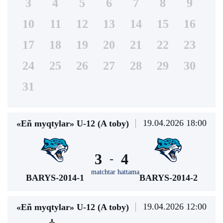
3
4
5
6
7
8
9
10
11
12
13
14
15
16
17
18
19
20
21
22
23
24
25
26
27
28
29
30
31
19.04.2026 18:00
«Eñ myqtylar» U-12 (A toby)
3
4
-
matchtar hattama
BARYS-2014-1
BARYS-2014-2
19.04.2026 12:00
«Eñ myqtylar» U-12 (A toby)