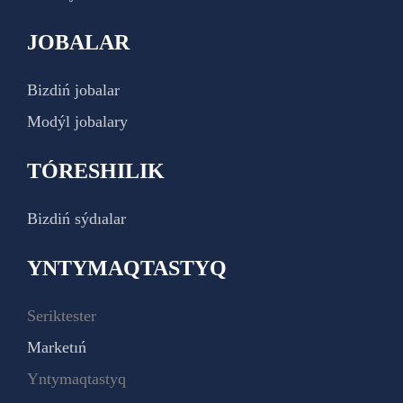
JOBALAR
Bizdiń jobalar
Modýl jobalary
TÓRESHILIK
Bizdiń sýdıalar
YNTYMAQTASTYQ
Seriktester
Marketıń
Yntymaqtastyq