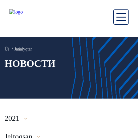
Üi
Jańalyqtar
НОВОСТИ
2021
Jeltoqsan