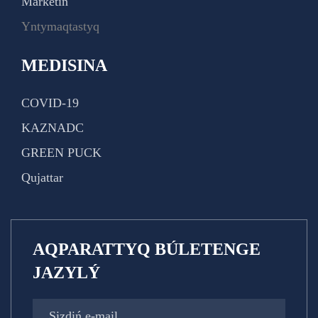
Marketıń
Yntymaqtastyq
MEDISINA
COVID-19
KAZNADC
GREEN PUCK
Qujattar
AQPARATTYQ BÚLETENGE
JAZYLÝ