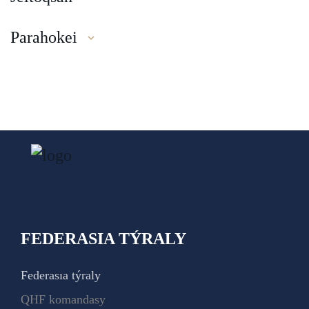
Parahokei
FEDERASIA TÝRALY
Federasıa týraly
QHF komandasy