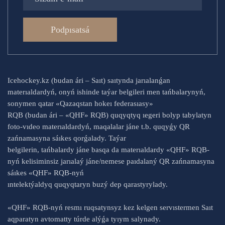
Podpısatsá
Icehockey.kz (budan ári – Saıt) saıtynda jarıalanǵan
materıaldardyń, onyń ishinde taýar belgileri men tańbalarynyń,
sonymen qatar «Qazaqstan hokeı federasıasy»
RQB (budan ári – «QHF» RQB) quqyqtyq ıegeri bolyp tabylatyn
foto-vıdeo materıaldardyń, maqalalar jáne t.b. quqyǵy QR
zańnamasyna sáıkes qorǵalady. Taýar
belgilerin, tańbalardy jáne basqa da materıaldardy «QHF» RQB-
nyń kelisiminsiz jarıalaý jáne/nemese paıdalaný QR zańnamasyna
sáıkes «QHF» RQB-nyń
ıntelektýaldyq quqyqtaryn buzý dep qarastyrylady.
«QHF» RQB-nyń resmı ruqsatynsyz kez kelgen servıstermen Saıt
aqparatyn avtomatty túrde alýǵa tyıym salynady.