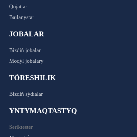
Qujattar
Baılanystar
JOBALAR
Bizdiń jobalar
Modýl jobalary
TÓRESHILIK
Bizdiń sýdıalar
YNTYMAQTASTYQ
Seriktester