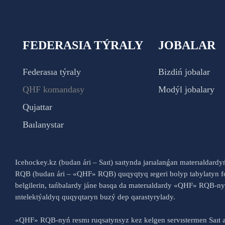
FEDERASIA TÝRALY
JOBALAR
Federasıa týraly
Bizdiń jobalar
QHF komandasy
Modýl jobalary
Qujattar
Baılanystar
Icehockey.kz (budan ári – Saıt) saıtynda jarıalanǵan materıaldard
RQB (budan ári – «QHF» RQB) quqyqtyq ıegeri bolyp tabylatyn fo
belgilerin, tańbalardy jáne basqa da materıaldardy «QHF» RQB-
ıntelektýaldyq quqyqtaryn buzý dep qarastyrylady.
«QHF» RQB-nyń resmı ruqsatynsyz kez kelgen servıstermen Saıt a