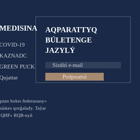
MEDISINA
AQPARATTYQ
BÚLETENGE
COVID-19
JAZYLÝ
KAZNADC
GREEN PUCK
Podpısatsá
Qujattar
aqstan hokeı federasıasy»
sáıkes qorǵalady. Taýar
es «QHF» RQB-nyń