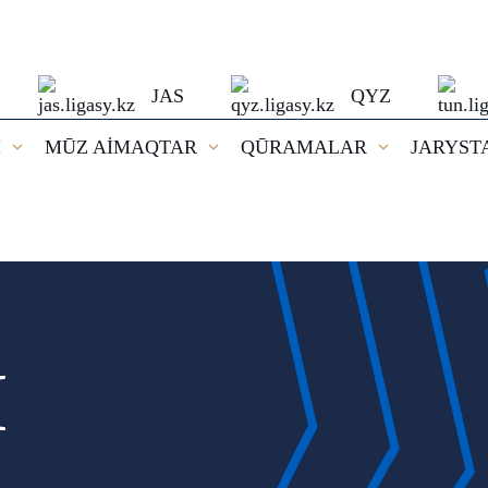
JAS
QYZ
I
MŪZ AİMAQTAR
QŪRAMALAR
JARYST
И