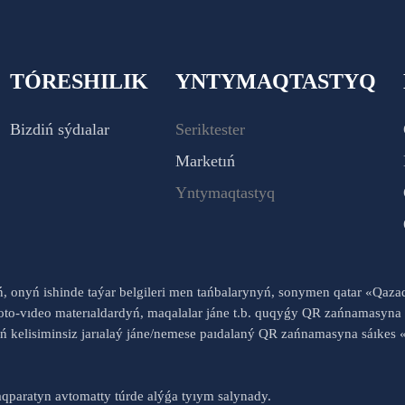
TÓRESHILIK
YNTYMAQTASTYQ
Bizdiń sýdıalar
Seriktester
Marketıń
Yntymaqtastyq
yń, onyń ishinde taýar belgileri men tańbalarynyń, sonymen qatar «Qaz
to-vıdeo materıaldardyń, maqalalar jáne t.b. quqyǵy QR zańnamasyna 
nyń kelisiminsiz jarıalaý jáne/nemese paıdalaný QR zańnamasyna sáık
qparatyn avtomatty túrde alýǵa tyıym salynady.