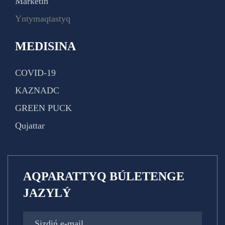
Marketıń
Yntymaqtastyq
MEDISINA
COVID-19
KAZNADC
GREEN PUCK
Qujattar
AQPARATTYQ BÚLETENGE
JAZYLÝ