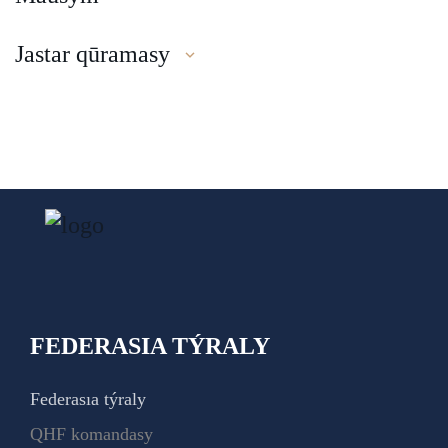
Jastar qūramasy
FEDERASIA TÝRALY
Federasıa týraly
QHF komandasy