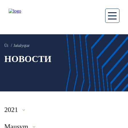
Üi
Jańalyqtar
НОВОСТИ
2021
Mausym