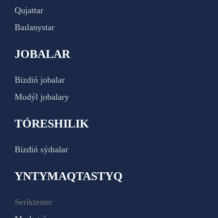
Qujattar
Baılanystar
JOBALAR
Bizdiń jobalar
Modýl jobalary
TÓRESHILIK
Bizdiń sýdıalar
YNTYMAQTASTYQ
Seriktester