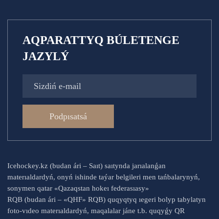
AQPARATTYQ BÚLETENGE
JAZYLÝ
Podpısatsá
Icehockey.kz (budan ári – Saıt) saıtynda jarıalanǵan
materıaldardyń, onyń ishinde taýar belgileri men tańbalarynyń,
sonymen qatar «Qazaqstan hokeı federasıasy»
RQB (budan ári – «QHF» RQB) quqyqtyq ıegeri bolyp tabylatyn
foto-vıdeo materıaldardyń, maqalalar jáne t.b. quqyǵy QR