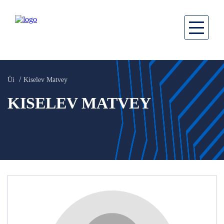
Üi
Kiselev Matvey
KISELEV MATVEY