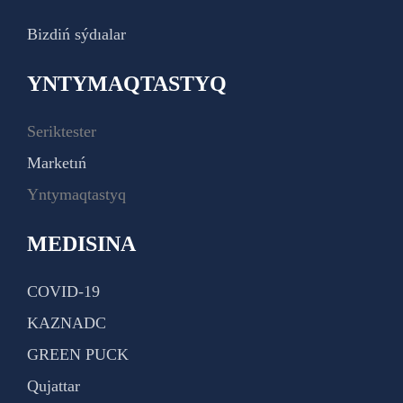
Bizdiń sýdıalar
YNTYMAQTASTYQ
Seriktester
Marketıń
Yntymaqtastyq
MEDISINA
COVID-19
KAZNADC
GREEN PUCK
Qujattar