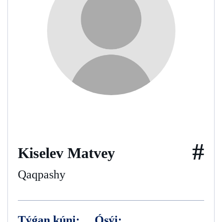
#
Kiselev Matvey
Qaqpashy
Týǵan kúni:
Ósýi: