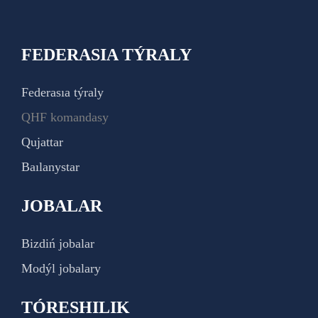
FEDERASIA TÝRALY
Federasıa týraly
QHF komandasy
Qujattar
Baılanystar
JOBALAR
Bizdiń jobalar
Modýl jobalary
TÓRESHILIK