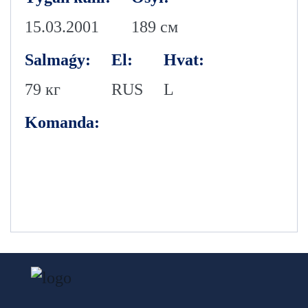
15.03.2001
189 см
Salmaǵy:
El:
Hvat:
79 кг
RUS
L
Komanda: