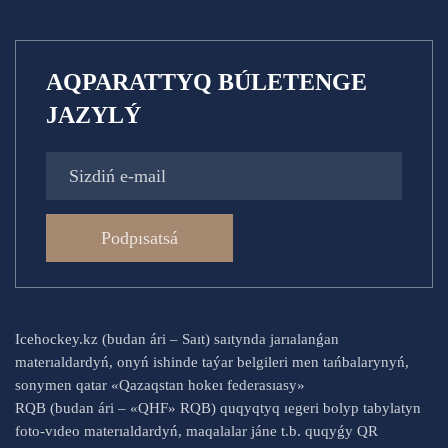
AQPARATTYQ BÚLETENGE
JAZYLÝ
Podpısatsá
Icehockey.kz (budan ári – Saıt) saıtynda jarıalanǵan
materıaldardyń, onyń ishinde taýar belgileri men tańbalarynyń,
sonymen qatar «Qazaqstan hokeı federasıasy»
RQB (budan ári – «QHF» RQB) quqyqtyq ıegeri bolyp tabylatyn
foto-vıdeo materıaldardyń, maqalalar jáne t.b. quqyǵy QR