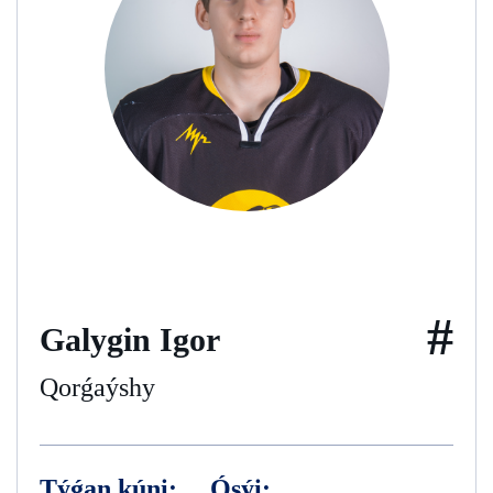
#
Galygin Igor
Qorǵaýshy
Týǵan kúni:
Ósýi: