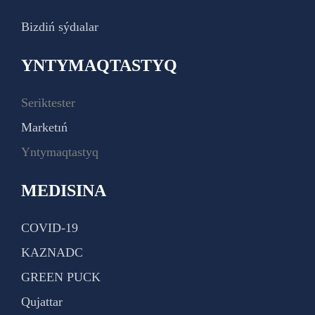
Bizdiń sýdıalar
YNTYMAQTASTYQ
Seriktester
Marketıń
Yntymaqtastyq
MEDISINA
COVID-19
KAZNADC
GREEN PUCK
Qujattar