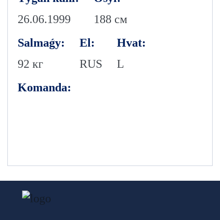
26.06.1999
188 см
Salmaǵy:
El:
Hvat:
92 кг
RUS
L
Komanda: