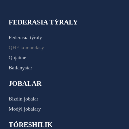
FEDERASIA TÝRALY
Federasıa týraly
QHF komandasy
Qujattar
Baılanystar
JOBALAR
Bizdiń jobalar
Modýl jobalary
TÓRESHILIK