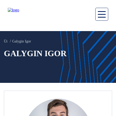
Üi
Galygin Igor
GALYGIN IGOR