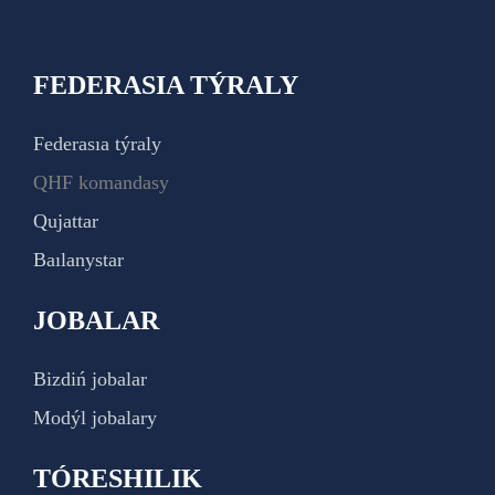
FEDERASIA TÝRALY
Federasıa týraly
QHF komandasy
Qujattar
Baılanystar
JOBALAR
Bizdiń jobalar
Modýl jobalary
TÓRESHILIK