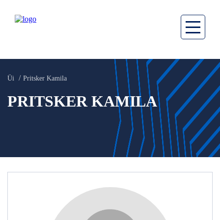
Üi
Pritsker Kamila
PRITSKER KAMILA