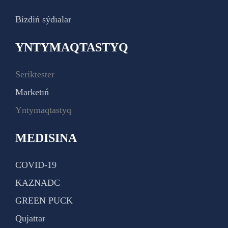
Bizdiń sýdıalar
YNTYMAQTASTYQ
Seriktester
Marketıń
Yntymaqtastyq
MEDISINA
COVID-19
KAZNADC
GREEN PUCK
Qujattar