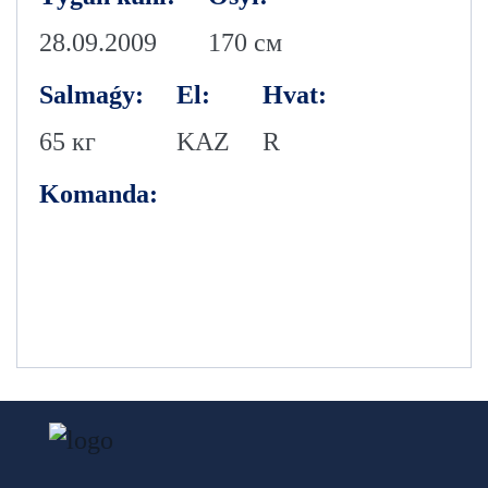
28.09.2009
170 см
Salmaǵy:
El:
Hvat:
65 кг
KAZ
R
Komanda: