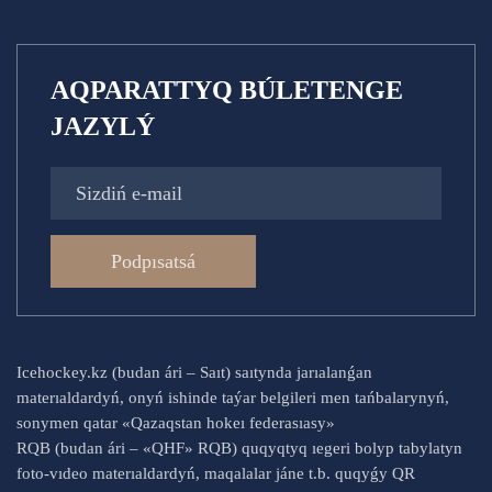
AQPARATTYQ BÚLETENGE
JAZYLÝ
Podpısatsá
Icehockey.kz (budan ári – Saıt) saıtynda jarıalanǵan
materıaldardyń, onyń ishinde taýar belgileri men tańbalarynyń,
sonymen qatar «Qazaqstan hokeı federasıasy»
RQB (budan ári – «QHF» RQB) quqyqtyq ıegeri bolyp tabylatyn
foto-vıdeo materıaldardyń, maqalalar jáne t.b. quqyǵy QR