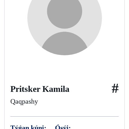
#
Pritsker Kamila
Qaqpashy
Týǵan kúni:
Ósýi: