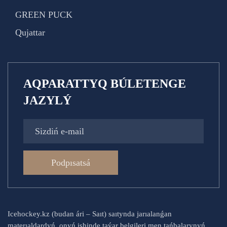
GREEN PUCK
Qujattar
AQPARATTYQ BÚLETENGE
JAZYLÝ
Podpısatsá
Icehockey.kz (budan ári – Saıt) saıtynda jarıalanǵan
materıaldardyń, onyń ishinde taýar belgileri men tańbalarynyń,