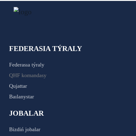
FEDERASIA TÝRALY
Federasıa týraly
QHF komandasy
Qujattar
Baılanystar
JOBALAR
Bizdiń jobalar