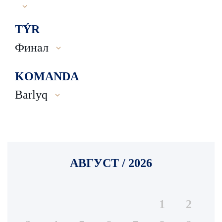
TÝR
Финал
KOMANDA
Barlyq
АВГУСТ / 2026
1
2