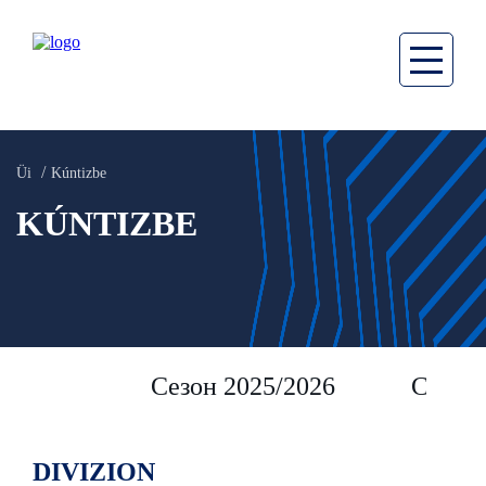
Üi
Kúntizbe
KÚNTIZBE
Сезон 2025/2026
Сезон 
DIVIZION