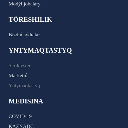
Modýl jobalary
TÓRESHILIK
Bizdiń sýdıalar
YNTYMAQTASTYQ
Seriktester
Marketıń
Yntymaqtastyq
MEDISINA
COVID-19
KAZNADC