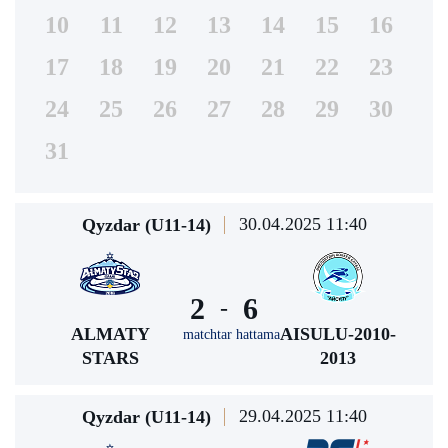
10
11
12
13
14
15
16
17
18
19
20
21
22
23
24
25
26
27
28
29
30
31
30.04.2025 11:40
Qyzdar (U11-14)
2
6
-
ALMATY
AISULU-2010-
matchtar hattama
STARS
2013
29.04.2025 11:40
Qyzdar (U11-14)