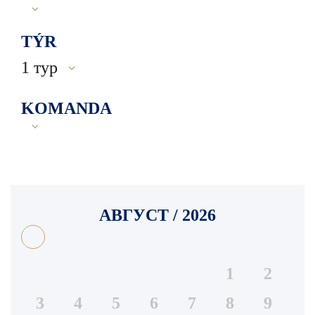
TÝR
1 тур
KOMANDA
АВГУСТ / 2026
1
2
3
4
5
6
7
8
9