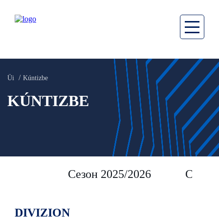
Üi
Kúntizbe
KÚNTIZBE
Сезон 2025/2026
Сезон 
DIVIZION