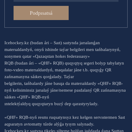
Podpısatsá
Icehockey.kz (budan ári – Saıt) saıtynda jarıalanǵan
materıaldardyń, onyń ishinde taýar belgileri men tańbalarynyń,
sonymen qatar «Qazaqstan hokeı federasıasy»
RQB (budan ári – «QHF» RQB) quqyqtyq ıegeri bolyp tabylatyn
foto-vıdeo materıaldardyń, maqalalar jáne t.b. quqyǵy QR
zańnamasyna sáıkes qorǵalady. Taýar
belgilerin, tańbalardy jáne basqa da materıaldardy «QHF» RQB-
nyń kelisiminsiz jarıalaý jáne/nemese paıdalaný QR zańnamasyna
sáıkes «QHF» RQB-nyń
ıntelektýaldyq quqyqtaryn buzý dep qarastyrylady.
«QHF» RQB-nyń resmı ruqsatynsyz kez kelgen servıstermen Saıt
aqparatyn avtomatty túrde alýǵa tyıym salynady.
Icehockey.kz saıtyna tikeleı silteme bolǵan jaǵdaıda ǵana Saıttan