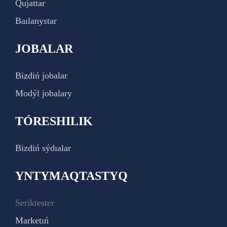
Qujattar
Baılanystar
JOBALAR
Bizdiń jobalar
Modýl jobalary
TÓRESHILIK
Bizdiń sýdıalar
YNTYMAQTASTYQ
Seriktester
Marketıń