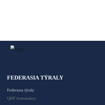
FEDERASIA TÝRALY
Federasıa týraly
QHF komandasy