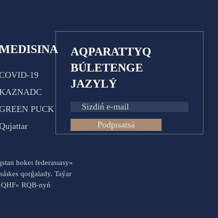
MEDISINA
AQPARATTYQ
BÚLETENGE
COVID-19
JAZYLÝ
KAZNADC
GREEN PUCK
Podpısatsá
Qujattar
aqstan hokeı federasıasy»
sáıkes qorǵalady. Taýar
es «QHF» RQB-nyń