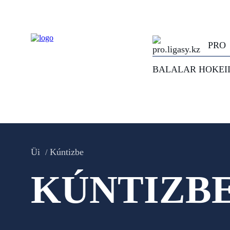
PRO
BALALAR HOKEI
Üi
Kúntizbe
KÚNTIZB