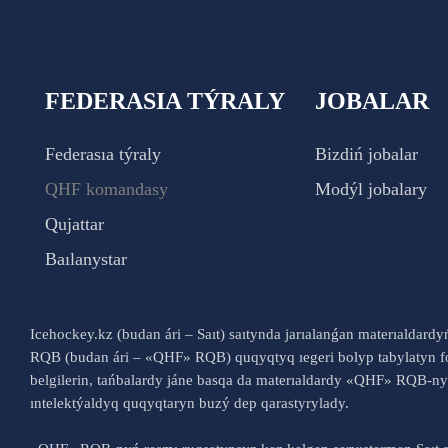
FEDERASIA TÝRALY
JOBALAR
Federasıa týraly
Bizdiń jobalar
QHF komandasy
Modýl jobalary
Qujattar
Baılanystar
Icehockey.kz (budan ári – Saıt) saıtynda jarıalanǵan materıaldard
RQB (budan ári – «QHF» RQB) quqyqtyq ıegeri bolyp tabylatyn fo
belgilerin, tańbalardy jáne basqa da materıaldardy «QHF» RQB-
ıntelektýaldyq quqyqtaryn buzý dep qarastyrylady.