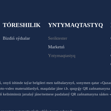
TÓRESHILIK
YNTYMAQTASTYQ
Bizdiń sýdıalar
Seriktester
Marketıń
Yntymaqtastyq
yń, onyń ishinde taýar belgileri men tańbalarynyń, sonymen qatar «Qaz
to-vıdeo materıaldardyń, maqalalar jáne t.b. quqyǵy QR zańnamasyna 
nyń kelisiminsiz jarıalaý jáne/nemese paıdalaný QR zańnamasyna sáık