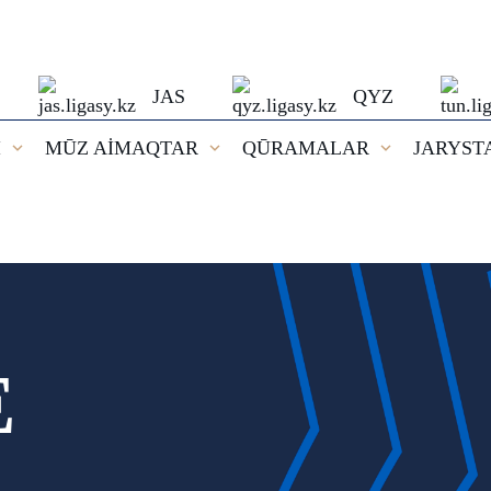
JAS
QYZ
I
MŪZ AİMAQTAR
QŪRAMALAR
JARYST
E