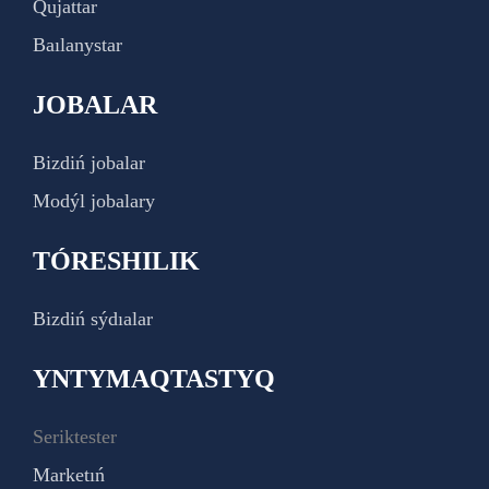
Qujattar
Baılanystar
JOBALAR
Bizdiń jobalar
Modýl jobalary
TÓRESHILIK
Bizdiń sýdıalar
YNTYMAQTASTYQ
Seriktester
Marketıń