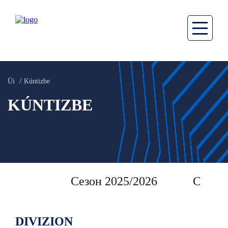
Üi
Kúntizbe
KÚNTIZBE
Сезон 2025/2026
Сезон 
DIVIZION