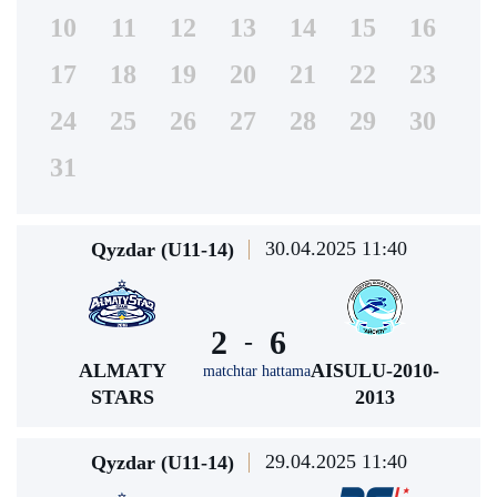
10
11
12
13
14
15
16
17
18
19
20
21
22
23
24
25
26
27
28
29
30
31
30.04.2025 11:40
Qyzdar (U11-14)
2
6
-
ALMATY
AISULU-2010-
matchtar hattama
STARS
2013
29.04.2025 11:40
Qyzdar (U11-14)