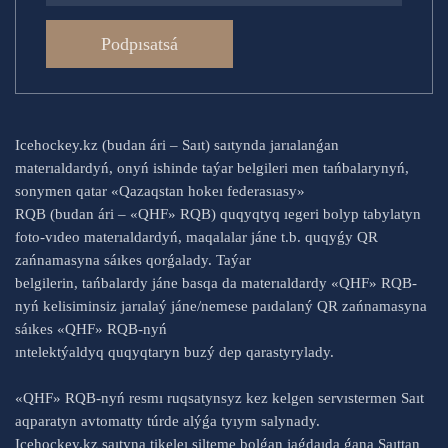
Podpısatsá
Icehockey.kz (budan ári – Saıt) saıtynda jarıalanǵan
materıaldardyń, onyń ishinde taýar belgileri men tańbalarynyń,
sonymen qatar «Qazaqstan hokeı federasıasy»
RQB (budan ári – «QHF» RQB) quqyqtyq ıegeri bolyp tabylatyn
foto-vıdeo materıaldardyń, maqalalar jáne t.b. quqyǵy QR
zańnamasyna sáıkes qorǵalady. Taýar
belgilerin, tańbalardy jáne basqa da materıaldardy «QHF» RQB-
nyń kelisiminsiz jarıalaý jáne/nemese paıdalaný QR zańnamasyna
sáıkes «QHF» RQB-nyń
ıntelektýaldyq quqyqtaryn buzý dep qarastyrylady.
«QHF» RQB-nyń resmı ruqsatynsyz kez kelgen servıstermen Saıt
aqparatyn avtomatty túrde alýǵa tyıym salynady.
Icehockey.kz saıtyna tikeleı silteme bolǵan jaǵdaıda ǵana Saıttan