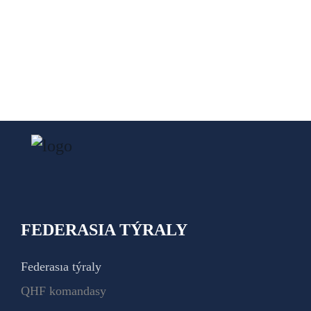
FEDERASIA TÝRALY
Federasıa týraly
QHF komandasy