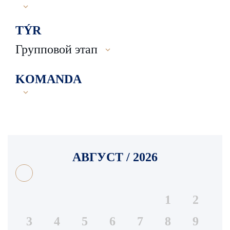
TÝR
Групповой этап
KOMANDA
АВГУСТ / 2026
1
2
3
4
5
6
7
8
9