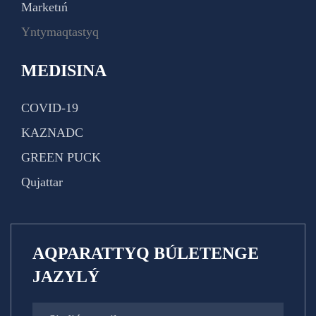
Marketıń
Yntymaqtastyq
MEDISINA
COVID-19
KAZNADC
GREEN PUCK
Qujattar
AQPARATTYQ BÚLETENGE
JAZYLÝ