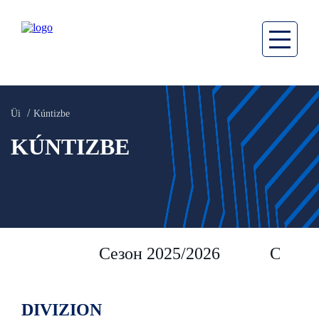
Üi
Kúntizbe
KÚNTIZBE
Сезон 2025/2026
Сезон 
DIVIZION