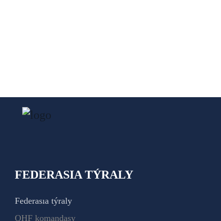
FEDERASIA TÝRALY
Federasıa týraly
QHF komandasy