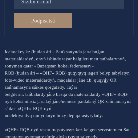
Podpısatsá
Icehockey.kz (budan ári – Saıt) saıtynda jarıalanǵan
materıaldardyń, onyń ishinde taýar belgileri men tańbalarynyń,
sonymen qatar «Qazaqstan hokeı federasıasy»
RQB (budan ári – «QHF» RQB) quqyqtyq ıegeri bolyp tabylatyn
foto-vıdeo materıaldardyń, maqalalar jáne t.b. quqyǵy QR
zańnamasyna sáıkes qorǵalady. Taýar
belgilerin, tańbalardy jáne basqa da materıaldardy «QHF» RQB-
nyń kelisiminsiz jarıalaý jáne/nemese paıdalaný QR zańnamasyna
sáıkes «QHF» RQB-nyń
ıntelektýaldyq quqyqtaryn buzý dep qarastyrylady.
«QHF» RQB-nyń resmı ruqsatynsyz kez kelgen servıstermen Saıt
aqparatyn avtomatty túrde alýǵa tyıym salynady.