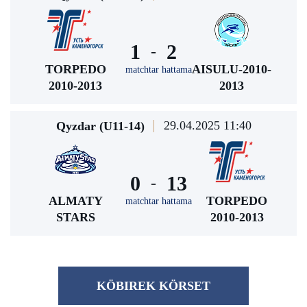
1
2
-
TORPEDO
AISULU-2010-
matchtar hattama
2010-2013
2013
29.04.2025 11:40
Qyzdar (U11-14)
0
13
-
ALMATY
TORPEDO
matchtar hattama
STARS
2010-2013
KÖBІREK KÖRSET