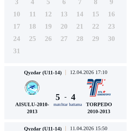
3
4
5
6
7
8
9
10
11
12
13
14
15
16
17
18
19
20
21
22
23
24
25
26
27
28
29
30
31
12.04.2026 17:10
Qyzdar (U11-14)
5
4
-
AISULU-2010-
TORPEDO
matchtar hattama
2013
2010-2013
11.04.2026 15:50
Qyzdar (U11-14)