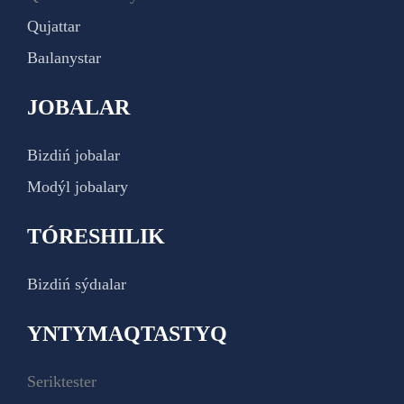
Qujattar
Baılanystar
JOBALAR
Bizdiń jobalar
Modýl jobalary
TÓRESHILIK
Bizdiń sýdıalar
YNTYMAQTASTYQ
Seriktester