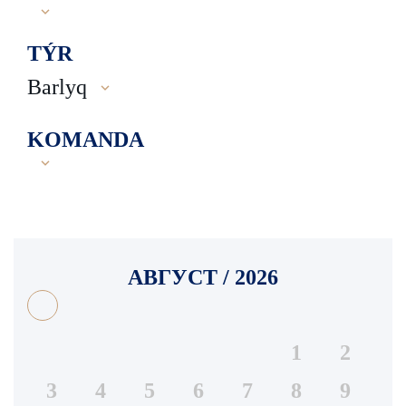
TÝR
Barlyq
KOMANDA
АВГУСТ / 2026
1
2
3
4
5
6
7
8
9