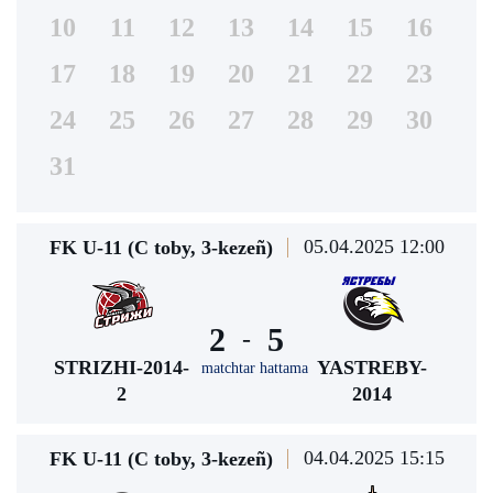
10
11
12
13
14
15
16
17
18
19
20
21
22
23
24
25
26
27
28
29
30
31
05.04.2025 12:00
FK U-11 (С toby, 3-kezeñ)
2
5
-
STRIZHI-2014-
YASTREBY-
matchtar hattama
2
2014
04.04.2025 15:15
FK U-11 (С toby, 3-kezeñ)