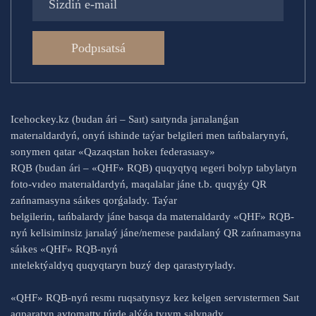
Podpısatsá
Icehockey.kz (budan ári – Saıt) saıtynda jarıalanǵan
materıaldardyń, onyń ishinde taýar belgileri men tańbalarynyń,
sonymen qatar «Qazaqstan hokeı federasıasy»
RQB (budan ári – «QHF» RQB) quqyqtyq ıegeri bolyp tabylatyn
foto-vıdeo materıaldardyń, maqalalar jáne t.b. quqyǵy QR
zańnamasyna sáıkes qorǵalady. Taýar
belgilerin, tańbalardy jáne basqa da materıaldardy «QHF» RQB-
nyń kelisiminsiz jarıalaý jáne/nemese paıdalaný QR zańnamasyna
sáıkes «QHF» RQB-nyń
ıntelektýaldyq quqyqtaryn buzý dep qarastyrylady.
«QHF» RQB-nyń resmı ruqsatynsyz kez kelgen servıstermen Saıt
aqparatyn avtomatty túrde alýǵa tyıym salynady.