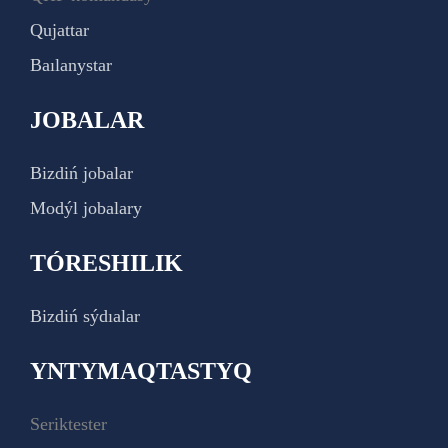
Qujattar
Baılanystar
JOBALAR
Bizdiń jobalar
Modýl jobalary
TÓRESHILIK
Bizdiń sýdıalar
YNTYMAQTASTYQ
Seriktester