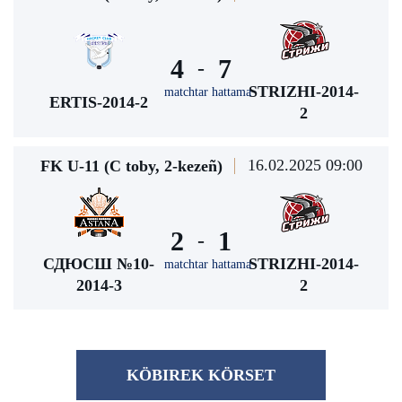
4
7
-
STRIZHI-2014-
matchtar hattama
ERTIS-2014-2
2
16.02.2025 09:00
FK U-11 (С toby, 2-kezeñ)
2
1
-
СДЮСШ №10-
STRIZHI-2014-
matchtar hattama
2014-3
2
KÖBІREK KÖRSET