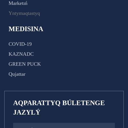
Marketıń
Yntymaqtastyq
MEDISINA
COVID-19
KAZNADC
GREEN PUCK
Qujattar
AQPARATTYQ BÚLETENGE
JAZYLÝ