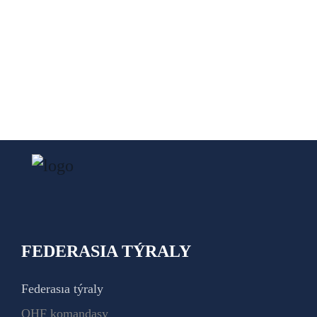
FEDERASIA TÝRALY
Federasıa týraly
QHF komandasy