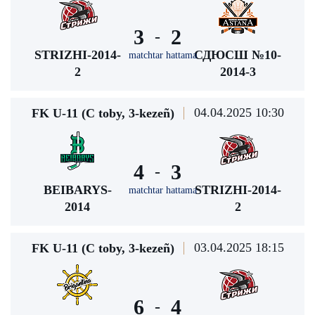
3
2
-
STRIZHI-2014-
СДЮСШ №10-
matchtar hattama
2
2014-3
04.04.2025 10:30
FK U-11 (С toby, 3-kezeñ)
4
3
-
BEIBARYS-
STRIZHI-2014-
matchtar hattama
2014
2
03.04.2025 18:15
FK U-11 (С toby, 3-kezeñ)
6
4
-