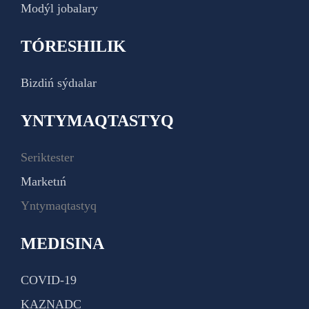
Modýl jobalary
TÓRESHILIK
Bizdiń sýdıalar
YNTYMAQTASTYQ
Seriktester
Marketıń
Yntymaqtastyq
MEDISINA
COVID-19
KAZNADC