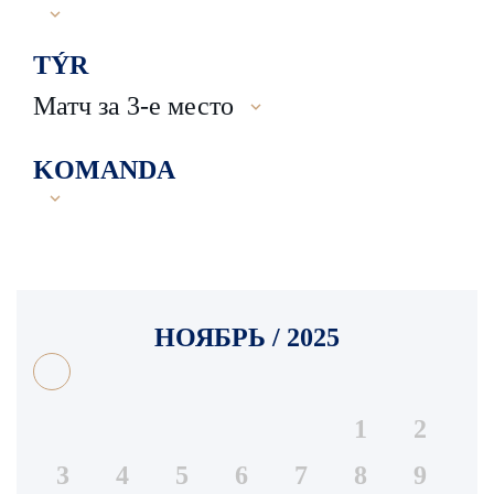
TÝR
Матч за 3-е место
KOMANDA
НОЯБРЬ / 2025
1
2
3
4
5
6
7
8
9