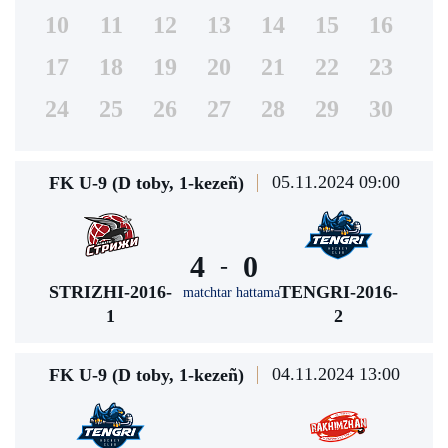
10
11
12
13
14
15
16
17
18
19
20
21
22
23
24
25
26
27
28
29
30
05.11.2024 09:00
FK U-9 (D toby, 1-kezeñ)
4
0
-
STRIZHI-2016-
TENGRI-2016-
matchtar hattama
1
2
04.11.2024 13:00
FK U-9 (D toby, 1-kezeñ)