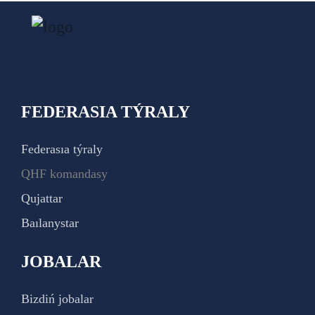
FEDERASIA TÝRALY
Federasıa týraly
QHF komandasy
Qujattar
Baılanystar
JOBALAR
Bizdiń jobalar