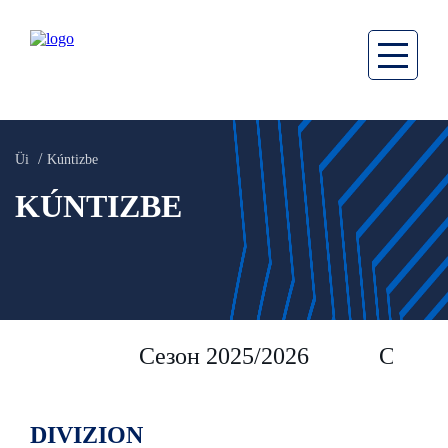
Üi
Kúntizbe
KÚNTIZBE
Сезон 2025/2026
Сезон 
DIVIZION