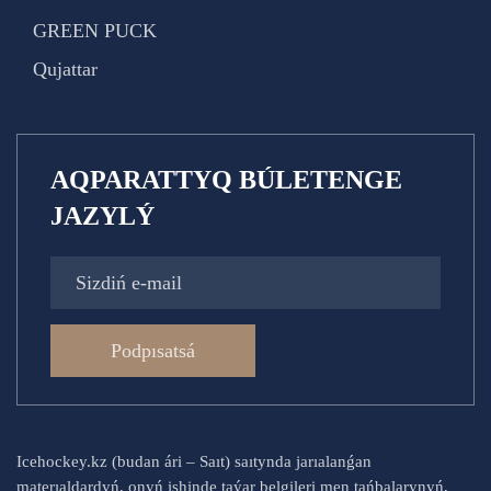
GREEN PUCK
Qujattar
AQPARATTYQ BÚLETENGE
JAZYLÝ
Podpısatsá
Icehockey.kz (budan ári – Saıt) saıtynda jarıalanǵan
materıaldardyń, onyń ishinde taýar belgileri men tańbalarynyń,