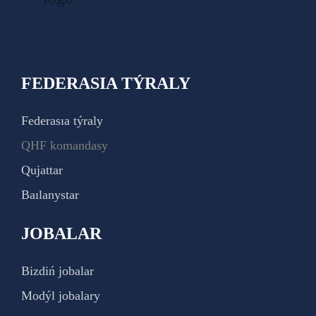
FEDERASIA TÝRALY
Federasıa týraly
QHF komandasy
Qujattar
Baılanystar
JOBALAR
Bizdiń jobalar
Modýl jobalary