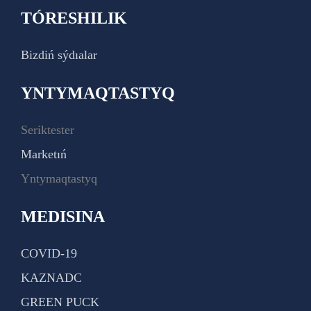
TÓRESHILIK
Bizdiń sýdıalar
YNTYMAQTASTYQ
Seriktester
Marketıń
Yntymaqtastyq
MEDISINA
COVID-19
KAZNADC
GREEN PUCK