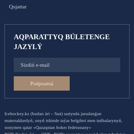
Qujattar
AQPARATTYQ BÚLETENGE
JAZYLÝ
Podpısatsá
Icehockey.kz (budan ári – Saıt) saıtynda jarıalanǵan
materıaldardyń, onyń ishinde taýar belgileri men tańbalarynyń,
sonymen qatar «Qazaqstan hokeı federasıasy»