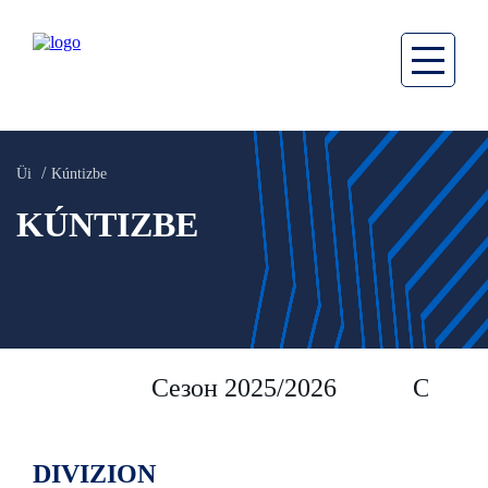
Üi
Kúntizbe
KÚNTIZBE
Сезон 2025/2026
Сезон 
DIVIZION