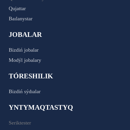
Qujattar
Baılanystar
JOBALAR
Bizdiń jobalar
Modýl jobalary
TÓRESHILIK
Bizdiń sýdıalar
YNTYMAQTASTYQ
Seriktester