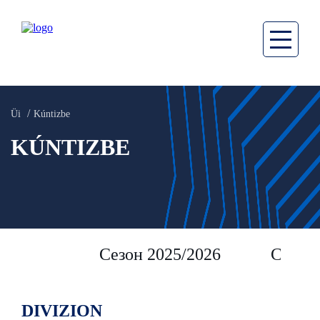
Üi
Kúntizbe
KÚNTIZBE
Сезон 2025/2026
Сезон 
DIVIZION