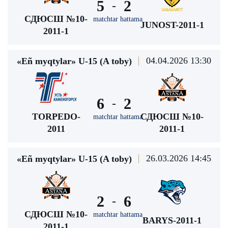
5
2
-
СДЮСШ №10-
matchtar hattama
JUNOST-2011-1
2011-1
04.04.2026 13:30
«Eñ myqtylar» U-15 (A toby)
6
2
-
TORPEDO-
СДЮСШ №10-
matchtar hattama
2011
2011-1
26.03.2026 14:45
«Eñ myqtylar» U-15 (A toby)
2
6
-
СДЮСШ №10-
matchtar hattama
BARYS-2011-1
2011-1