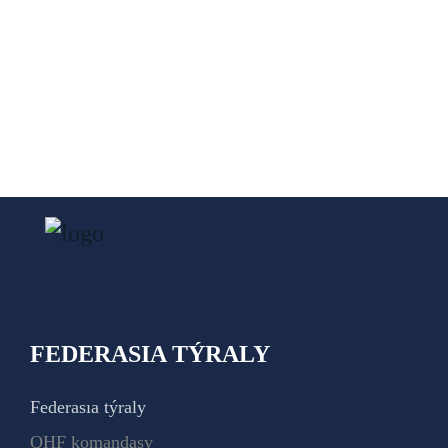
FEDERASIA TÝRALY
Federasıa týraly
QHF komandasy