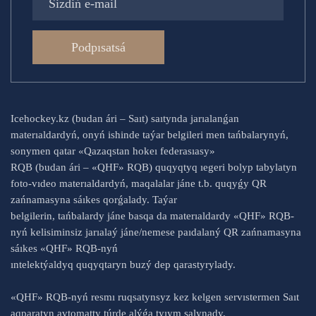
Podpısatsá
Icehockey.kz (budan ári – Saıt) saıtynda jarıalanǵan
materıaldardyń, onyń ishinde taýar belgileri men tańbalarynyń,
sonymen qatar «Qazaqstan hokeı federasıasy»
RQB (budan ári – «QHF» RQB) quqyqtyq ıegeri bolyp tabylatyn
foto-vıdeo materıaldardyń, maqalalar jáne t.b. quqyǵy QR
zańnamasyna sáıkes qorǵalady. Taýar
belgilerin, tańbalardy jáne basqa da materıaldardy «QHF» RQB-
nyń kelisiminsiz jarıalaý jáne/nemese paıdalaný QR zańnamasyna
sáıkes «QHF» RQB-nyń
ıntelektýaldyq quqyqtaryn buzý dep qarastyrylady.
«QHF» RQB-nyń resmı ruqsatynsyz kez kelgen servıstermen Saıt
aqparatyn avtomatty túrde alýǵa tyıym salynady.