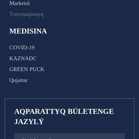
Marketıń
Yntymaqtastyq
MEDISINA
COVID-19
KAZNADC
GREEN PUCK
Qujattar
AQPARATTYQ BÚLETENGE
JAZYLÝ