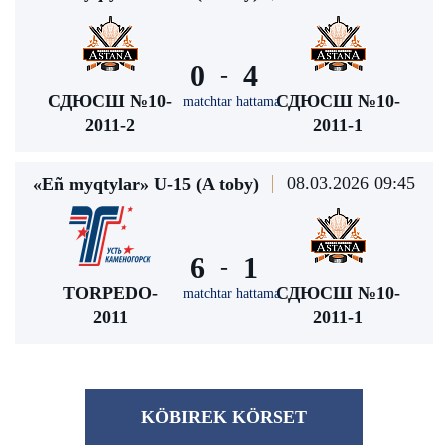
0
4
-
СДЮСШ №10-
СДЮСШ №10-
matchtar hattama
2011-2
2011-1
08.03.2026 09:45
«Eñ myqtylar» U-15 (A toby)
6
1
-
TORPEDO-
СДЮСШ №10-
matchtar hattama
2011
2011-1
KÖBІREK KÖRSET