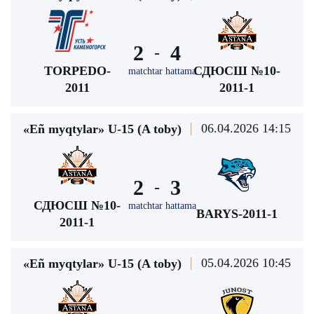
2
4
-
TORPEDO-
СДЮСШ №10-
matchtar hattama
2011
2011-1
06.04.2026 14:15
«Eñ myqtylar» U-15 (A toby)
2
3
-
СДЮСШ №10-
matchtar hattama
BARYS-2011-1
2011-1
05.04.2026 10:45
«Eñ myqtylar» U-15 (A toby)