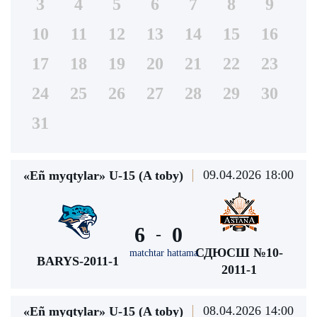
3
4
5
6
7
8
9
10
11
12
13
14
15
16
17
18
19
20
21
22
23
24
25
26
27
28
29
30
31
09.04.2026 18:00
«Eñ myqtylar» U-15 (A toby)
6
0
-
СДЮСШ №10-
matchtar hattama
BARYS-2011-1
2011-1
08.04.2026 14:00
«Eñ myqtylar» U-15 (A toby)