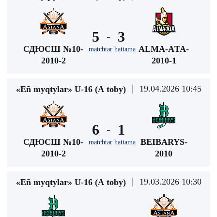
5
3
-
СДЮСШ №10-
ALMA-АTA-
matchtar hattama
2010-2
2010-1
19.04.2026 10:45
«Eñ myqtylar» U-16 (А toby)
6
1
-
СДЮСШ №10-
BEIBARYS-
matchtar hattama
2010-2
2010
19.03.2026 10:30
«Eñ myqtylar» U-16 (А toby)