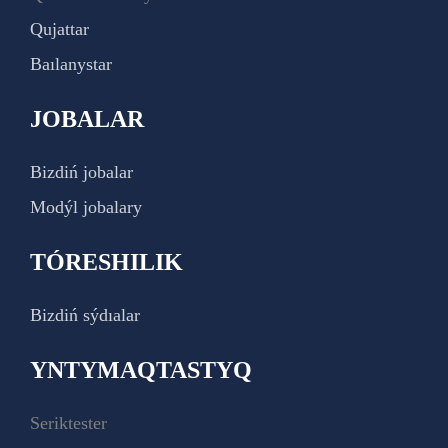
Qujattar
Baılanystar
JOBALAR
Bizdiń jobalar
Modýl jobalary
TÓRESHILIK
Bizdiń sýdıalar
YNTYMAQTASTYQ
Seriktester