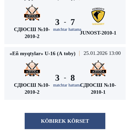
3
7
-
СДЮСШ №10-
matchtar hattama
JUNOST-2010-1
2010-2
25.01.2026 13:00
«Eñ myqtylar» U-16 (А toby)
3
8
-
СДЮСШ №10-
СДЮСШ №10-
matchtar hattama
2010-2
2010-1
KÖBІREK KÖRSET