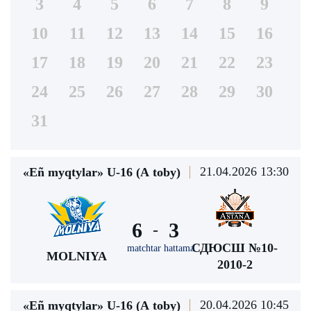
3
4
5
6
7
8
9
10
11
12
13
14
15
16
17
18
19
20
21
22
23
24
25
26
27
28
29
30
31
21.04.2026 13:30
«Eñ myqtylar» U-16 (А toby)
6
3
-
СДЮСШ №10-
matchtar hattama
MOLNIYA
2010-2
20.04.2026 10:45
«Eñ myqtylar» U-16 (А toby)