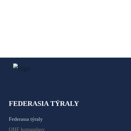
FEDERASIA TÝRALY
Federasıa týraly
QHF komandasy