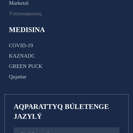
Marketıń
Yntymaqtastyq
MEDISINA
COVID-19
KAZNADC
GREEN PUCK
Qujattar
AQPARATTYQ BÚLETENGE
JAZYLÝ