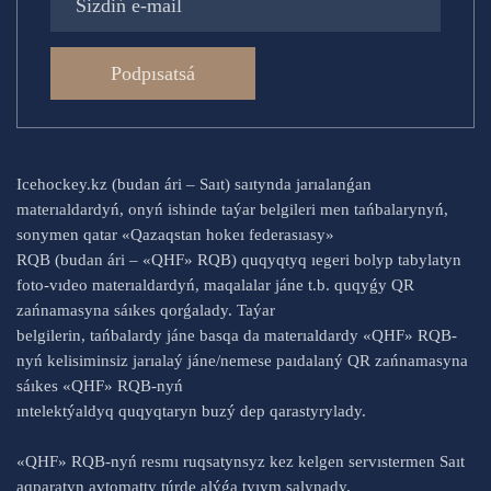
Podpısatsá
Icehockey.kz (budan ári – Saıt) saıtynda jarıalanǵan
materıaldardyń, onyń ishinde taýar belgileri men tańbalarynyń,
sonymen qatar «Qazaqstan hokeı federasıasy»
RQB (budan ári – «QHF» RQB) quqyqtyq ıegeri bolyp tabylatyn
foto-vıdeo materıaldardyń, maqalalar jáne t.b. quqyǵy QR
zańnamasyna sáıkes qorǵalady. Taýar
belgilerin, tańbalardy jáne basqa da materıaldardy «QHF» RQB-
nyń kelisiminsiz jarıalaý jáne/nemese paıdalaný QR zańnamasyna
sáıkes «QHF» RQB-nyń
ıntelektýaldyq quqyqtaryn buzý dep qarastyrylady.
«QHF» RQB-nyń resmı ruqsatynsyz kez kelgen servıstermen Saıt
aqparatyn avtomatty túrde alýǵa tyıym salynady.