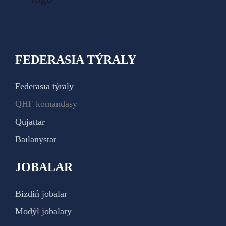
FEDERASIA TÝRALY
Federasıa týraly
QHF komandasy
Qujattar
Baılanystar
JOBALAR
Bizdiń jobalar
Modýl jobalary