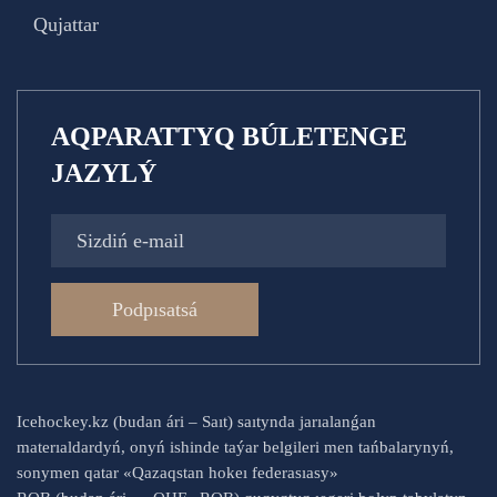
Qujattar
AQPARATTYQ BÚLETENGE
JAZYLÝ
Podpısatsá
Icehockey.kz (budan ári – Saıt) saıtynda jarıalanǵan
materıaldardyń, onyń ishinde taýar belgileri men tańbalarynyń,
sonymen qatar «Qazaqstan hokeı federasıasy»