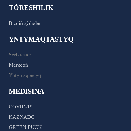
TÓRESHILIK
Bizdiń sýdıalar
YNTYMAQTASTYQ
Seriktester
Marketıń
Yntymaqtastyq
MEDISINA
COVID-19
KAZNADC
GREEN PUCK