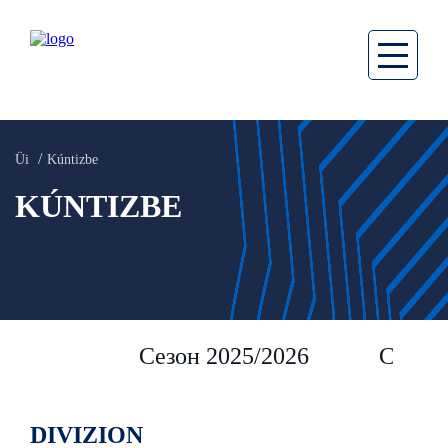
Üi
Kúntizbe
KÚNTIZBE
Сезон 2025/2026
Сезон 
DIVIZION