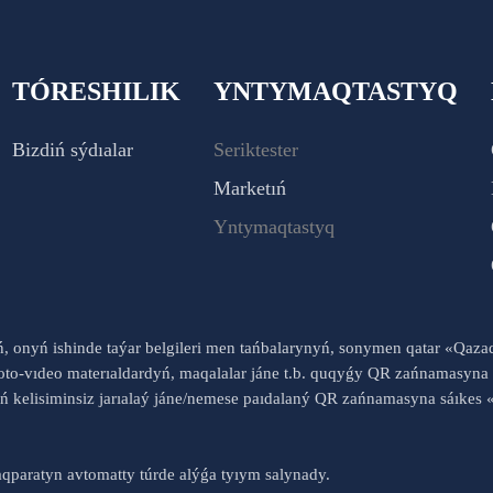
TÓRESHILIK
YNTYMAQTASTYQ
Bizdiń sýdıalar
Seriktester
Marketıń
Yntymaqtastyq
yń, onyń ishinde taýar belgileri men tańbalarynyń, sonymen qatar «Qaz
to-vıdeo materıaldardyń, maqalalar jáne t.b. quqyǵy QR zańnamasyna 
nyń kelisiminsiz jarıalaý jáne/nemese paıdalaný QR zańnamasyna sáık
qparatyn avtomatty túrde alýǵa tyıym salynady.