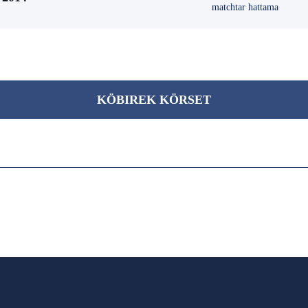
matchtar hattama
KÖBІREK KÖRSET