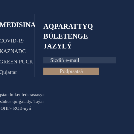
MEDISINA
AQPARATTYQ
BÚLETENGE
COVID-19
JAZYLÝ
KAZNADC
GREEN PUCK
Podpısatsá
Qujattar
aqstan hokeı federasıasy»
sáıkes qorǵalady. Taýar
es «QHF» RQB-nyń