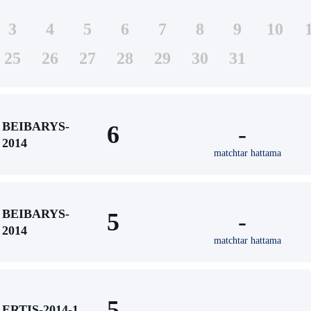
3
4
5
6
7
8
9
10
25
26
27
28
29
30
31
BEIBARYS-
6
-
2014
matchtar hattama
BEIBARYS-
5
-
2014
matchtar hattama
5
-
ERTIS-2014-1