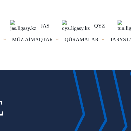
JAS
QYZ
I
MŪZ AİMAQTAR
QŪRAMALAR
JARYST
E