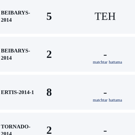
BEIBARYS-
5
TEH
2014
BEIBARYS-
2
-
2014
matchtar hattama
8
-
ERTIS-2014-1
matchtar hattama
TORNADO-
2
-
2014