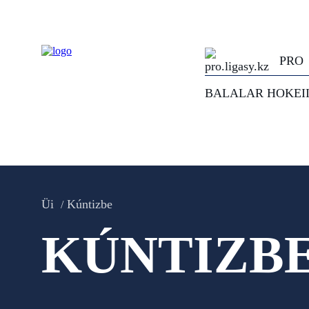
PRO
BALALAR HOKEI
Üi
Kúntizbe
KÚNTIZB