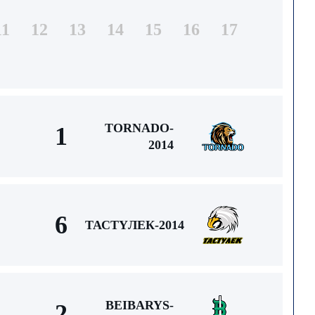
11
12
13
14
15
16
17
TORNADO-
1
2014
6
ТАСТҮЛЕК-2014
BEIBARYS-
2