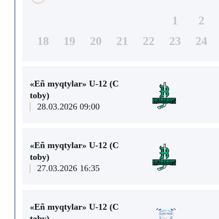
1
2
18
19
20
21
22
23
24
«Eñ myqtylar» U-12 (С
toby)
28.03.2026 09:00
«Eñ myqtylar» U-12 (С
toby)
27.03.2026 16:35
«Eñ myqtylar» U-12 (С
toby)