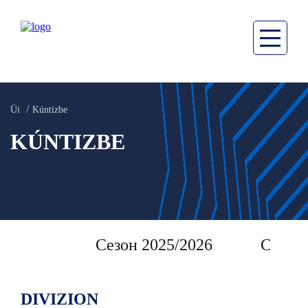
Üi
Kúntizbe
KÚNTIZBE
Сезон 2025/2026
Сезон 
DIVIZION