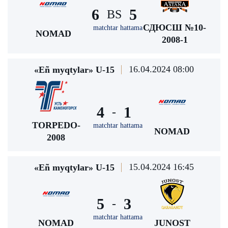
6
5
BS
СДЮСШ №10-
matchtar hattama
NOMAD
2008-1
16.04.2024 08:00
«Eñ myqtylar» U-15
4
1
-
TORPEDO-
matchtar hattama
NOMAD
2008
15.04.2024 16:45
«Eñ myqtylar» U-15
5
3
-
matchtar hattama
NOMAD
JUNOST