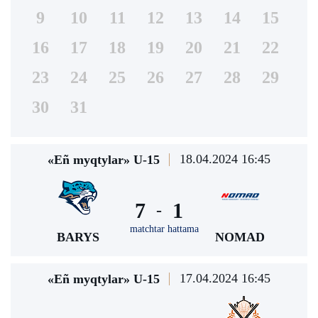
9
10
11
12
13
14
15
16
17
18
19
20
21
22
23
24
25
26
27
28
29
30
31
18.04.2024 16:45
«Eñ myqtylar» U-15
7
1
-
matchtar hattama
BARYS
NOMAD
17.04.2024 16:45
«Eñ myqtylar» U-15