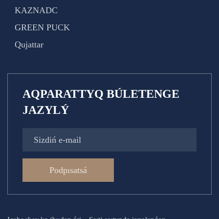
KAZNADC
GREEN PUCK
Qujattar
AQPARATTYQ BÚLETENGE
JAZYLÝ
Podpısatsá