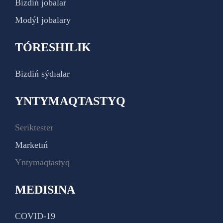
Bizdiń jobalar
Modýl jobalary
TÓRESHILIK
Bizdiń sýdıalar
YNTYMAQTASTYQ
Seriktester
Marketıń
Yntymaqtastyq
MEDISINA
COVID-19