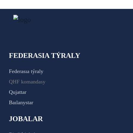
FEDERASIA TÝRALY
Federasıa týraly
QHF komandasy
Qujattar
Baılanystar
JOBALAR