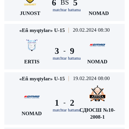
6
5
BS
matchtar hattama
JUNOST
NOMAD
20.02.2024 08:30
«Eñ myqtylar» U-15
3
9
-
matchtar hattama
ERTIS
NOMAD
19.02.2024 08:00
«Eñ myqtylar» U-15
1
2
-
СДЮСШ №10-
matchtar hattama
NOMAD
2008-1