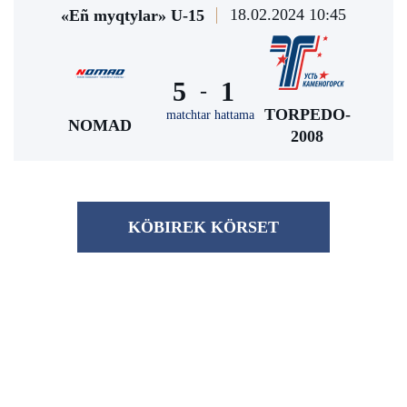
18.02.2024 10:45
«Eñ myqtylar» U-15
5
1
-
TORPEDO-
matchtar hattama
NOMAD
2008
KÖBІREK KÖRSET