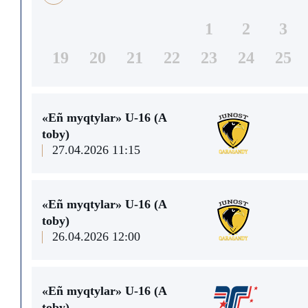
1
2
3
19
20
21
22
23
24
25
«Eñ myqtylar» U-16 (А
toby)
27.04.2026 11:15
«Eñ myqtylar» U-16 (А
toby)
26.04.2026 12:00
«Eñ myqtylar» U-16 (А
toby)