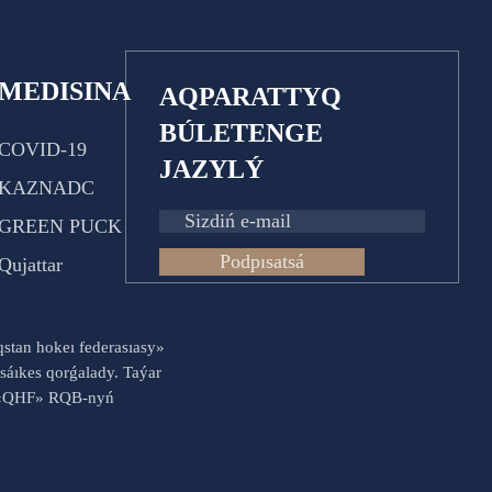
MEDISINA
AQPARATTYQ
BÚLETENGE
COVID-19
JAZYLÝ
KAZNADC
GREEN PUCK
Podpısatsá
Qujattar
aqstan hokeı federasıasy»
sáıkes qorǵalady. Taýar
es «QHF» RQB-nyń