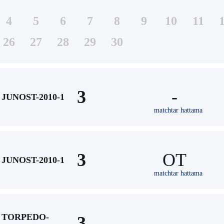
4
5
6
7
8
9
10
11
26
27
28
29
30
3
-
JUNOST-2010-1
matchtar hattama
3
ОТ
JUNOST-2010-1
matchtar hattama
TORPEDO-
3
-