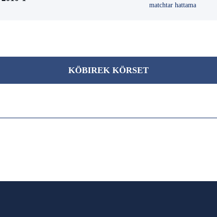
matchtar hattama
KÖBІREK KÖRSET