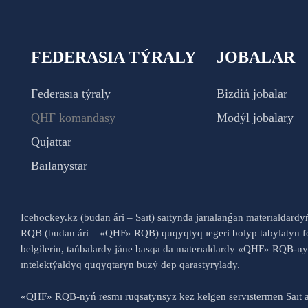
FEDERASIA TÝRALY
JOBALAR
Federasıa týraly
Bizdiń jobalar
QHF komandasy
Modýl jobalary
Qujattar
Baılanystar
Icehockey.kz (budan ári – Saıt) saıtynda jarıalanǵan materıaldard
RQB (budan ári – «QHF» RQB) quqyqtyq ıegeri bolyp tabylatyn fo
belgilerin, tańbalardy jáne basqa da materıaldardy «QHF» RQB-
ıntelektýaldyq quqyqtaryn buzý dep qarastyrylady.
«QHF» RQB-nyń resmı ruqsatynsyz kez kelgen servıstermen Saıt a