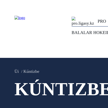
PRO
BALALAR HOKEI
Üi
Kúntizbe
KÚNTIZB