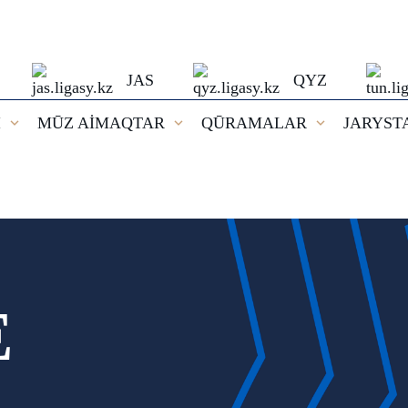
JAS
QYZ
I
MŪZ AİMAQTAR
QŪRAMALAR
JARYST
E