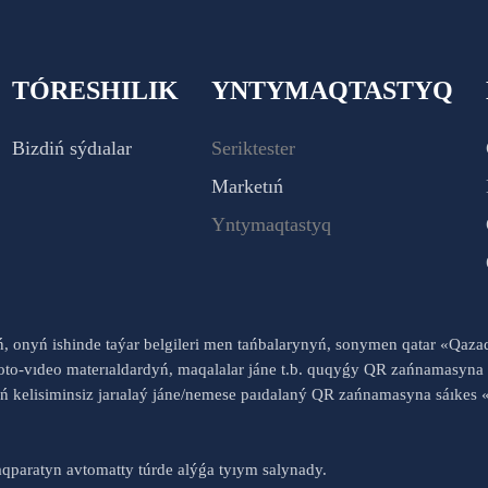
TÓRESHILIK
YNTYMAQTASTYQ
Bizdiń sýdıalar
Seriktester
Marketıń
Yntymaqtastyq
yń, onyń ishinde taýar belgileri men tańbalarynyń, sonymen qatar «Qaz
to-vıdeo materıaldardyń, maqalalar jáne t.b. quqyǵy QR zańnamasyna 
nyń kelisiminsiz jarıalaý jáne/nemese paıdalaný QR zańnamasyna sáık
qparatyn avtomatty túrde alýǵa tyıym salynady.