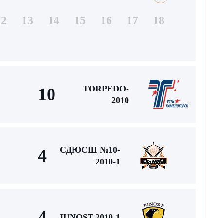
12
13
14
15
16
17
18
TORPEDO-
10
2010
СДЮСШ №10-
4
2010-1
4
JUNOST-2010-1