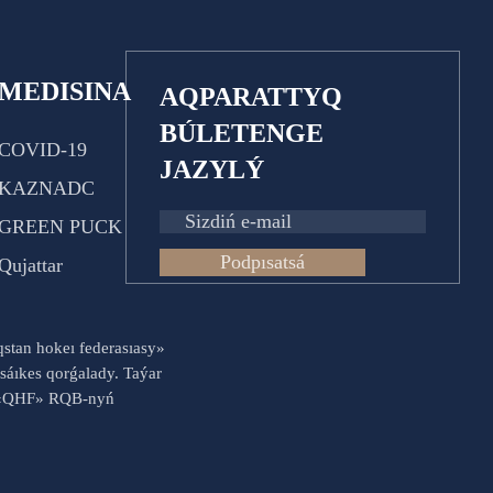
MEDISINA
AQPARATTYQ
BÚLETENGE
COVID-19
JAZYLÝ
KAZNADC
GREEN PUCK
Podpısatsá
Qujattar
aqstan hokeı federasıasy»
sáıkes qorǵalady. Taýar
es «QHF» RQB-nyń