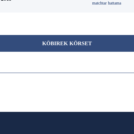
matchtar hattama
KÖBІREK KÖRSET