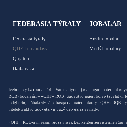
FEDERASIA TÝRALY
JOBALAR
Federasıa týraly
Bizdiń jobalar
QHF komandasy
Modýl jobalary
Qujattar
Baılanystar
Icehockey.kz (budan ári – Saıt) saıtynda jarıalanǵan materıaldard
RQB (budan ári – «QHF» RQB) quqyqtyq ıegeri bolyp tabylatyn fo
belgilerin, tańbalardy jáne basqa da materıaldardy «QHF» RQB-
ıntelektýaldyq quqyqtaryn buzý dep qarastyrylady.
«QHF» RQB-nyń resmı ruqsatynsyz kez kelgen servıstermen Saıt a