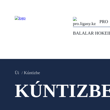
PRO
BALALAR HOKEI
Üi
Kúntizbe
KÚNTIZB