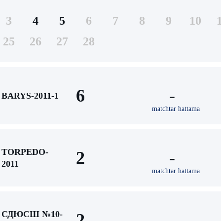
3
4
5
6
7
8
9
10
25
26
27
28
6
-
BARYS-2011-1
matchtar hattama
TORPEDO-
2
-
2011
matchtar hattama
СДЮСШ №10-
2
-