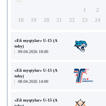
1
2
18
19
20
21
22
23
24
«Eñ myqtylar» U-15 (A
toby)
09.04.2026 18:00
«Eñ myqtylar» U-15 (A
toby)
08.04.2026 14:00
«Eñ myqtylar» U-15 (A
toby)