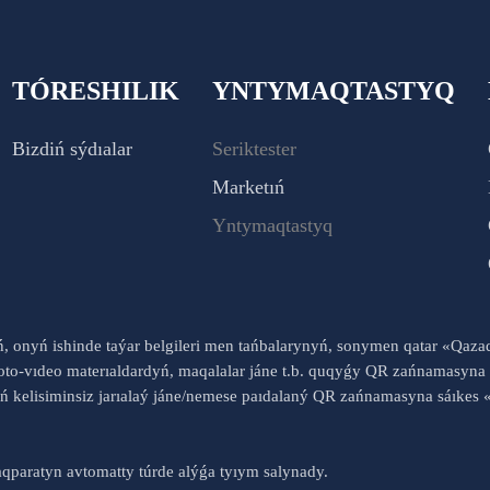
TÓRESHILIK
YNTYMAQTASTYQ
Bizdiń sýdıalar
Seriktester
Marketıń
Yntymaqtastyq
yń, onyń ishinde taýar belgileri men tańbalarynyń, sonymen qatar «Qaz
to-vıdeo materıaldardyń, maqalalar jáne t.b. quqyǵy QR zańnamasyna 
nyń kelisiminsiz jarıalaý jáne/nemese paıdalaný QR zańnamasyna sáık
qparatyn avtomatty túrde alýǵa tyıym salynady.