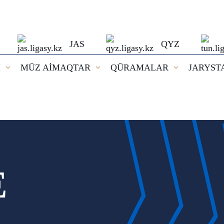
JAS
QYZ
I
MŪZ AİMAQTAR
QŪRAMALAR
JARYST
E