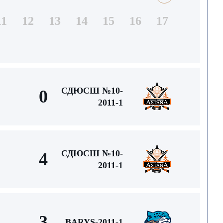
11
12
13
14
15
16
17
СДЮСШ №10-
0
2011-1
СДЮСШ №10-
4
2011-1
3
BARYS-2011-1