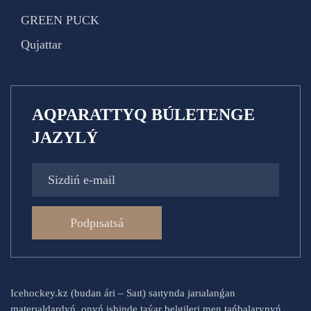
GREEN PUCK
Qujattar
AQPARATTYQ BÚLETENGE
JAZYLÝ
Podpısatsá
Icehockey.kz (budan ári – Saıt) saıtynda jarıalanǵan
materıaldardyń, onyń ishinde taýar belgileri men tańbalarynyń,