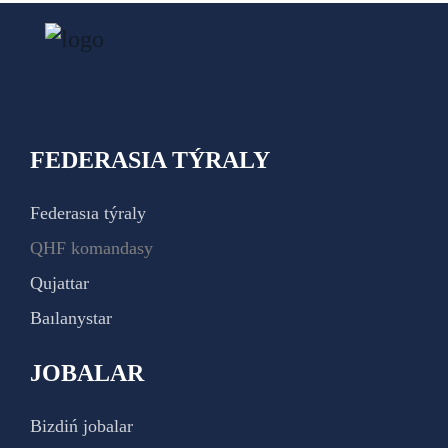
FEDERASIA TÝRALY
Federasıa týraly
QHF komandasy
Qujattar
Baılanystar
JOBALAR
Bizdiń jobalar