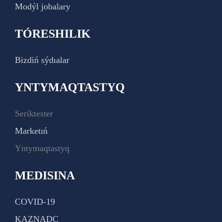
Modýl jobalary
TÓRESHILIK
Bizdiń sýdıalar
YNTYMAQTASTYQ
Seriktester
Marketıń
Yntymaqtastyq
MEDISINA
COVID-19
KAZNADC