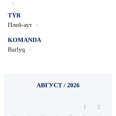
TÝR
Плей-аут
KOMANDA
Barlyq
АВГУСТ / 2026
1
2