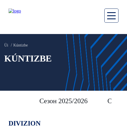
Üi
Kúntizbe
KÚNTIZBE
Сезон 2025/2026
Сезон 
DIVIZION