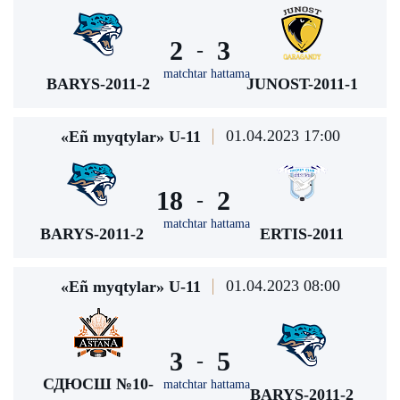
2
3
-
matchtar hattama
BARYS-2011-2
JUNOST-2011-1
01.04.2023 17:00
«Eñ myqtylar» U-11
18
2
-
matchtar hattama
BARYS-2011-2
ERTIS-2011
01.04.2023 08:00
«Eñ myqtylar» U-11
3
5
-
СДЮСШ №10-
matchtar hattama
BARYS-2011-2