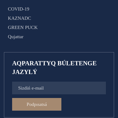
COVID-19
KAZNADC
GREEN PUCK
Qujattar
AQPARATTYQ BÚLETENGE
JAZYLÝ
Podpısatsá