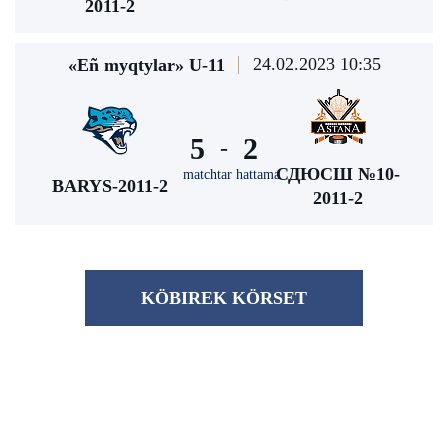
2011-2
24.02.2023 10:35
«Eñ myqtylar» U-11
5
2
-
СДЮСШ №10-
matchtar hattama
BARYS-2011-2
2011-2
KÖBІREK KÖRSET