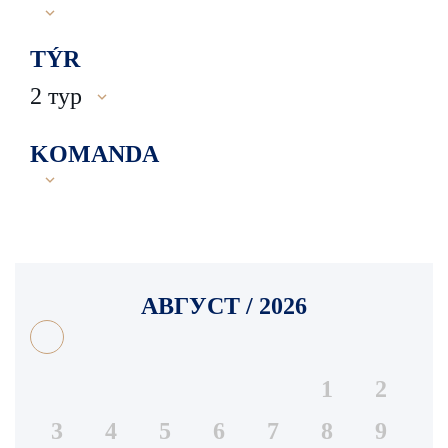
TÝR
2 тур
KOMANDA
АВГУСТ / 2026
1
2
3
4
5
6
7
8
9