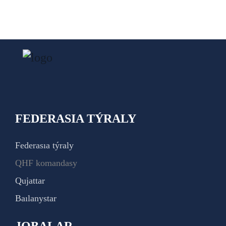
FEDERASIA TÝRALY
Federasıa týraly
QHF komandasy
Qujattar
Baılanystar