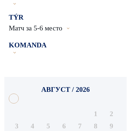
TÝR
Матч за 5-6 место
KOMANDA
АВГУСТ / 2026
1
2
3
4
5
6
7
8
9