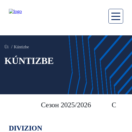
Üi
Kúntizbe
KÚNTIZBE
Сезон 2025/2026
Сезон 
DIVIZION