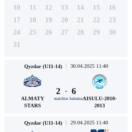
10
11
12
13
14
15
16
17
18
19
20
21
22
23
24
25
26
27
28
29
30
31
30.04.2025 11:40
Qyzdar (U11-14)
2
6
-
ALMATY
AISULU-2010-
matchtar hattama
STARS
2013
29.04.2025 11:40
Qyzdar (U11-14)