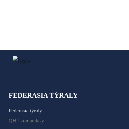
FEDERASIA TÝRALY
Federasıa týraly
QHF komandasy