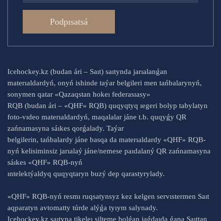
Podpısatsá
Icehockey.kz (budan ári – Saıt) saıtynda jarıalanǵan
materıaldardyń, onyń ishinde taýar belgileri men tańbalarynyń,
sonymen qatar «Qazaqstan hokeı federasıasy»
RQB (budan ári – «QHF» RQB) quqyqtyq ıegeri bolyp tabylatyn
foto-vıdeo materıaldardyń, maqalalar jáne t.b. quqyǵy QR
zańnamasyna sáıkes qorǵalady. Taýar
belgilerin, tańbalardy jáne basqa da materıaldardy «QHF» RQB-
nyń kelisiminsiz jarıalaý jáne/nemese paıdalaný QR zańnamasyna
sáıkes «QHF» RQB-nyń
ıntelektýaldyq quqyqtaryn buzý dep qarastyrylady.
«QHF» RQB-nyń resmı ruqsatynsyz kez kelgen servıstermen Saıt
aqparatyn avtomatty túrde alýǵa tyıym salynady.
Icehockey.kz saıtyna tikeleı silteme bolǵan jaǵdaıda ǵana Saıttan