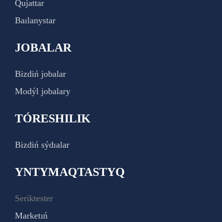
Qujattar
Baılanystar
JOBALAR
Bizdiń jobalar
Modýl jobalary
TÓRESHILIK
Bizdiń sýdıalar
YNTYMAQTASTYQ
Seriktester
Marketıń