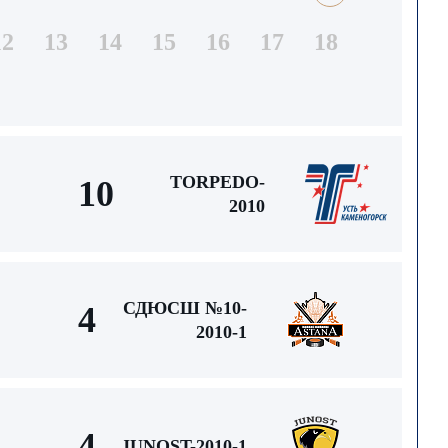
12
13
14
15
16
17
18
TORPEDO-
10
2010
СДЮСШ №10-
4
2010-1
4
JUNOST-2010-1