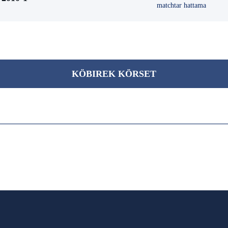
matchtar hattama
KÖBІREK KÖRSET