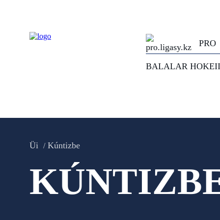
PRO
BALALAR HOKEI
Üi
Kúntizbe
KÚNTIZB