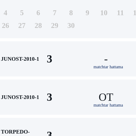
4
5
6
7
8
9
10
11
26
27
28
29
30
3
-
JUNOST-2010-1
matchtar hattama
3
ОТ
JUNOST-2010-1
matchtar hattama
TORPEDO-
3
-