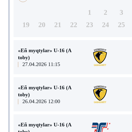
1
2
3
19
20
21
22
23
24
25
«Eñ myqtylar» U-16 (А
toby)
27.04.2026 11:15
«Eñ myqtylar» U-16 (А
toby)
26.04.2026 12:00
«Eñ myqtylar» U-16 (А
toby)