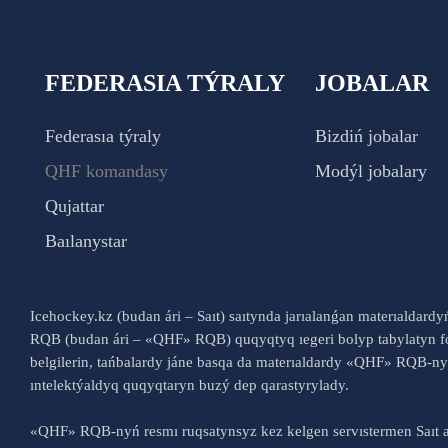
FEDERASIA TÝRALY
JOBALAR
Federasıa týraly
Bizdiń jobalar
QHF komandasy
Modýl jobalary
Qujattar
Baılanystar
Icehockey.kz (budan ári – Saıt) saıtynda jarıalanǵan materıaldard
RQB (budan ári – «QHF» RQB) quqyqtyq ıegeri bolyp tabylatyn fo
belgilerin, tańbalardy jáne basqa da materıaldardy «QHF» RQB-
ıntelektýaldyq quqyqtaryn buzý dep qarastyrylady.
«QHF» RQB-nyń resmı ruqsatynsyz kez kelgen servıstermen Saıt a