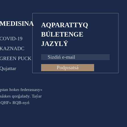
MEDISINA
AQPARATTYQ
BÚLETENGE
COVID-19
JAZYLÝ
KAZNADC
GREEN PUCK
Podpısatsá
Qujattar
aqstan hokeı federasıasy»
sáıkes qorǵalady. Taýar
es «QHF» RQB-nyń