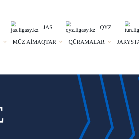
JAS
QYZ
I
MŪZ AİMAQTAR
QŪRAMALAR
JARYST
E