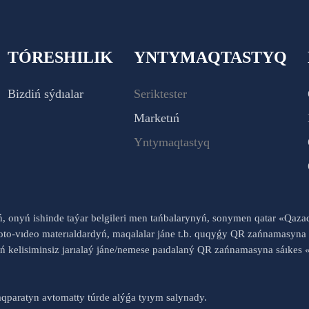
TÓRESHILIK
YNTYMAQTASTYQ
Bizdiń sýdıalar
Seriktester
Marketıń
Yntymaqtastyq
yń, onyń ishinde taýar belgileri men tańbalarynyń, sonymen qatar «Qaz
to-vıdeo materıaldardyń, maqalalar jáne t.b. quqyǵy QR zańnamasyna 
nyń kelisiminsiz jarıalaý jáne/nemese paıdalaný QR zańnamasyna sáık
qparatyn avtomatty túrde alýǵa tyıym salynady.