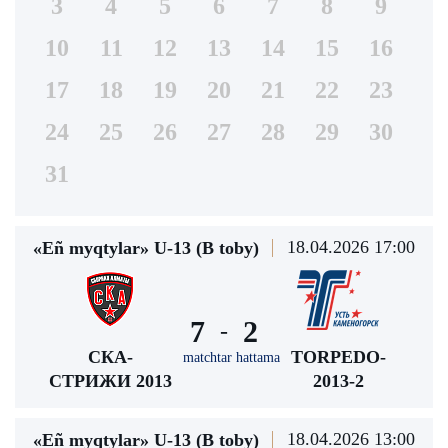
3
4
5
6
7
8
9
10
11
12
13
14
15
16
17
18
19
20
21
22
23
24
25
26
27
28
29
30
31
18.04.2026 17:00
«Eñ myqtylar» U-13 (В toby)
7
2
-
СКА-
TORPEDO-
matchtar hattama
СТРИЖИ 2013
2013-2
18.04.2026 13:00
«Eñ myqtylar» U-13 (В toby)