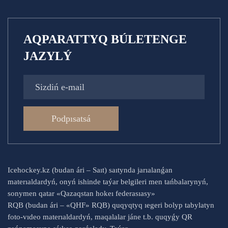
AQPARATTYQ BÚLETENGE
JAZYLÝ
Podpısatsá
Icehockey.kz (budan ári – Saıt) saıtynda jarıalanǵan
materıaldardyń, onyń ishinde taýar belgileri men tańbalarynyń,
sonymen qatar «Qazaqstan hokeı federasıasy»
RQB (budan ári – «QHF» RQB) quqyqtyq ıegeri bolyp tabylatyn
foto-vıdeo materıaldardyń, maqalalar jáne t.b. quqyǵy QR