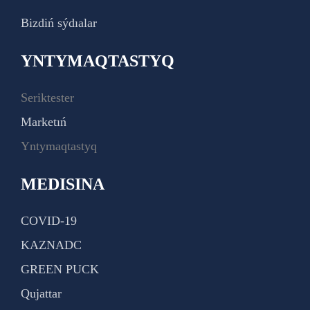
Bizdiń sýdıalar
YNTYMAQTASTYQ
Seriktester
Marketıń
Yntymaqtastyq
MEDISINA
COVID-19
KAZNADC
GREEN PUCK
Qujattar