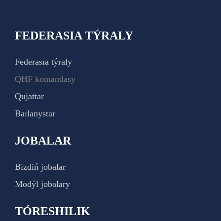
FEDERASIA TÝRALY
Federasıa týraly
QHF komandasy
Qujattar
Baılanystar
JOBALAR
Bizdiń jobalar
Modýl jobalary
TÓRESHILIK