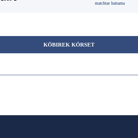
matchtar hattama
KÖBІREK KÖRSET