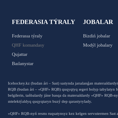
FEDERASIA TÝRALY
JOBALAR
Federasıa týraly
Bizdiń jobalar
QHF komandasy
Modýl jobalary
Qujattar
Baılanystar
Icehockey.kz (budan ári – Saıt) saıtynda jarıalanǵan materıaldard
RQB (budan ári – «QHF» RQB) quqyqtyq ıegeri bolyp tabylatyn fo
belgilerin, tańbalardy jáne basqa da materıaldardy «QHF» RQB-
ıntelektýaldyq quqyqtaryn buzý dep qarastyrylady.
«QHF» RQB-nyń resmı ruqsatynsyz kez kelgen servıstermen Saıt a