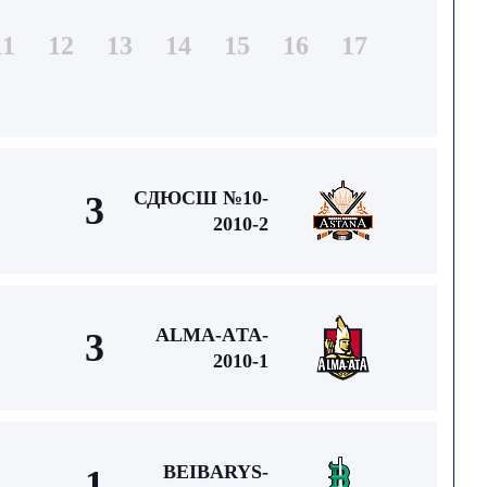
11
12
13
14
15
16
17
СДЮСШ №10-
3
2010-2
ALMA-АTA-
3
2010-1
BEIBARYS-
1