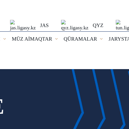
JAS
QYZ
I
MŪZ AİMAQTAR
QŪRAMALAR
JARYST
E