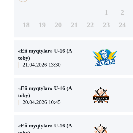
1
2
18
19
20
21
22
23
24
«Eñ myqtylar» U-16 (А
toby)
21.04.2026 13:30
«Eñ myqtylar» U-16 (А
toby)
20.04.2026 10:45
«Eñ myqtylar» U-16 (А
toby)