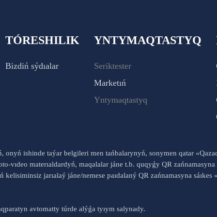
TÓRESHILIK
YNTYMAQTASTYQ
Bizdiń sýdıalar
Seriktester
Marketıń
Yntymaqtastyq
yń, onyń ishinde taýar belgileri men tańbalarynyń, sonymen qatar «Qaz
to-vıdeo materıaldardyń, maqalalar jáne t.b. quqyǵy QR zańnamasyna 
nyń kelisiminsiz jarıalaý jáne/nemese paıdalaný QR zańnamasyna sáık
qparatyn avtomatty túrde alýǵa tyıym salynady.