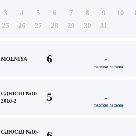
3
4
5
6
7
8
9
10
25
26
27
28
29
30
31
6
-
MOLNIYA
matchtar hattama
СДЮСШ №10-
5
-
2010-2
matchtar hattama
СДЮСШ №10-
6
-