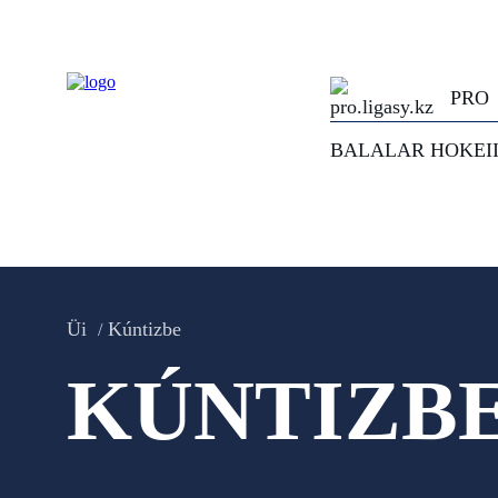
PRO
BALALAR HOKEI
Üi
Kúntizbe
KÚNTIZB