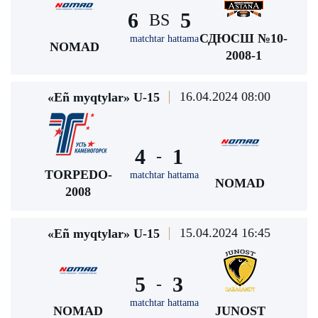
6
5
BS
СДЮСШ №10-
matchtar hattama
NOMAD
2008-1
16.04.2024 08:00
«Eñ myqtylar» U-15
4
1
-
TORPEDO-
matchtar hattama
NOMAD
2008
15.04.2024 16:45
«Eñ myqtylar» U-15
5
3
-
matchtar hattama
NOMAD
JUNOST