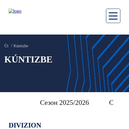
Üi
Kúntizbe
KÚNTIZBE
Сезон 2025/2026
Сезон 
DIVIZION