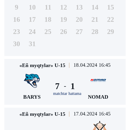
9
10
11
12
13
14
15
16
17
18
19
20
21
22
23
24
25
26
27
28
29
30
31
18.04.2024 16:45
«Eñ myqtylar» U-15
7
1
-
matchtar hattama
BARYS
NOMAD
17.04.2024 16:45
«Eñ myqtylar» U-15