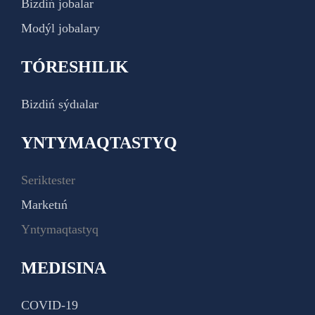
Bizdiń jobalar
Modýl jobalary
TÓRESHILIK
Bizdiń sýdıalar
YNTYMAQTASTYQ
Seriktester
Marketıń
Yntymaqtastyq
MEDISINA
COVID-19