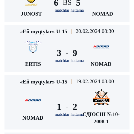
6
5
BS
matchtar hattama
JUNOST
NOMAD
20.02.2024 08:30
«Eñ myqtylar» U-15
3
9
-
matchtar hattama
ERTIS
NOMAD
19.02.2024 08:00
«Eñ myqtylar» U-15
1
2
-
СДЮСШ №10-
matchtar hattama
NOMAD
2008-1