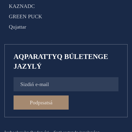
KAZNADC
GREEN PUCK
Qujattar
AQPARATTYQ BÚLETENGE
JAZYLÝ
Podpısatsá