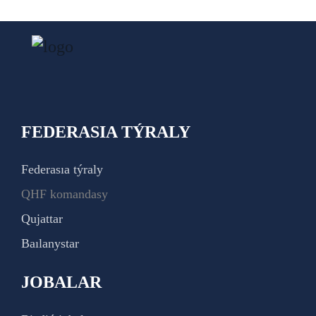
FEDERASIA TÝRALY
Federasıa týraly
QHF komandasy
Qujattar
Baılanystar
JOBALAR