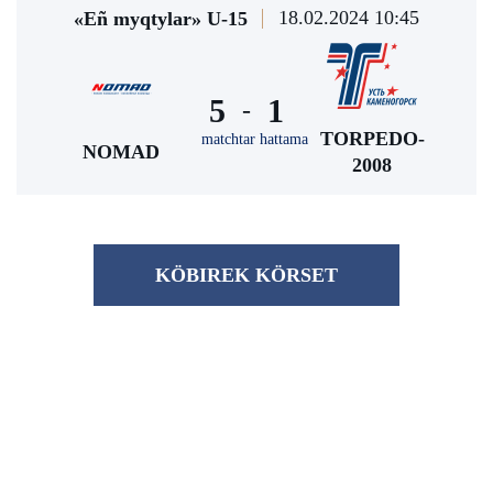
18.02.2024 10:45
«Eñ myqtylar» U-15
5
1
-
TORPEDO-
matchtar hattama
NOMAD
2008
KÖBІREK KÖRSET