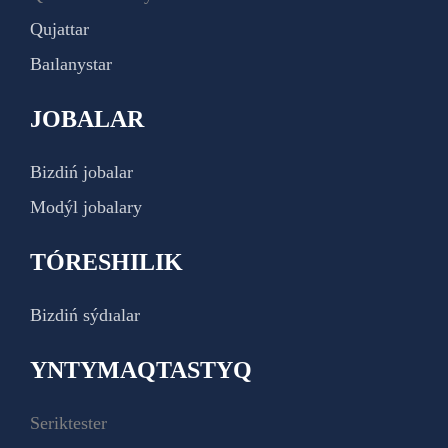
Qujattar
Baılanystar
JOBALAR
Bizdiń jobalar
Modýl jobalary
TÓRESHILIK
Bizdiń sýdıalar
YNTYMAQTASTYQ
Seriktester