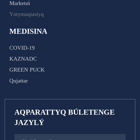
Marketıń
Yntymaqtastyq
MEDISINA
COVID-19
KAZNADC
GREEN PUCK
Qujattar
AQPARATTYQ BÚLETENGE
JAZYLÝ