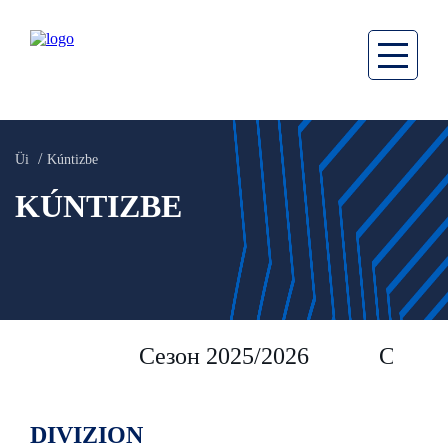
Üi
Kúntizbe
KÚNTIZBE
Сезон 2025/2026
Сезон 
DIVIZION