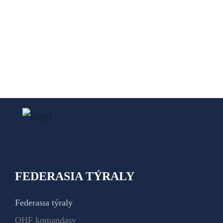
FEDERASIA TÝRALY
Federasıa týraly
QHF komandasy