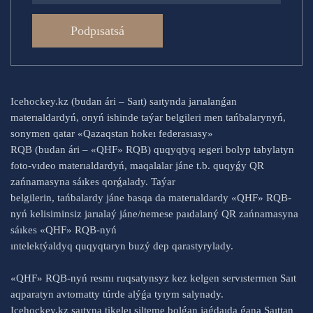
Podpısatsá
Icehockey.kz (budan ári – Saıt) saıtynda jarıalanǵan
materıaldardyń, onyń ishinde taýar belgileri men tańbalarynyń,
sonymen qatar «Qazaqstan hokeı federasıasy»
RQB (budan ári – «QHF» RQB) quqyqtyq ıegeri bolyp tabylatyn
foto-vıdeo materıaldardyń, maqalalar jáne t.b. quqyǵy QR
zańnamasyna sáıkes qorǵalady. Taýar
belgilerin, tańbalardy jáne basqa da materıaldardy «QHF» RQB-
nyń kelisiminsiz jarıalaý jáne/nemese paıdalaný QR zańnamasyna
sáıkes «QHF» RQB-nyń
ıntelektýaldyq quqyqtaryn buzý dep qarastyrylady.
«QHF» RQB-nyń resmı ruqsatynsyz kez kelgen servıstermen Saıt
aqparatyn avtomatty túrde alýǵa tyıym salynady.
Icehockey.kz saıtyna tikeleı silteme bolǵan jaǵdaıda ǵana Saıttan