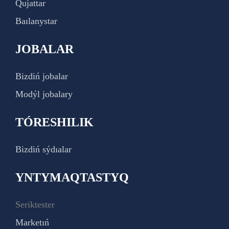
Qujattar
Baılanystar
JOBALAR
Bizdiń jobalar
Modýl jobalary
TÓRESHILIK
Bizdiń sýdıalar
YNTYMAQTASTYQ
Seriktester
Marketıń