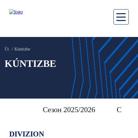
Üi
Kúntizbe
KÚNTIZBE
Сезон 2025/2026
Сезон 
DIVIZION