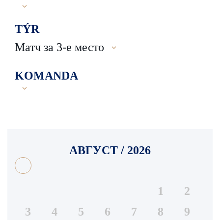
TÝR
Матч за 3-е место
KOMANDA
АВГУСТ / 2026
1
2
3
4
5
6
7
8
9