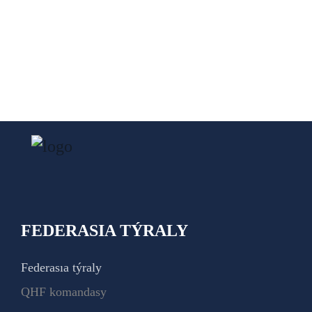
FEDERASIA TÝRALY
Federasıa týraly
QHF komandasy