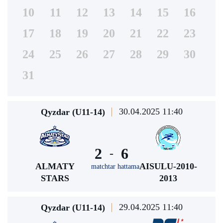
10
11
12
13
14
15
16
17
18
19
20
21
22
23
24
25
26
27
28
29
30
31
30.04.2025 11:40
Qyzdar (U11-14)
2
6
-
ALMATY
AISULU-2010-
matchtar hattama
STARS
2013
29.04.2025 11:40
Qyzdar (U11-14)