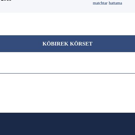
matchtar hattama
KÖBІREK KÖRSET