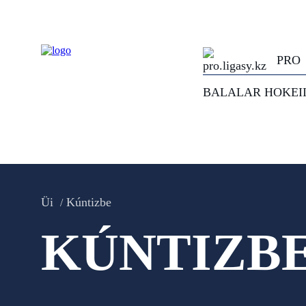
PRO
BALALAR HOKEI
Üi
Kúntizbe
KÚNTIZB