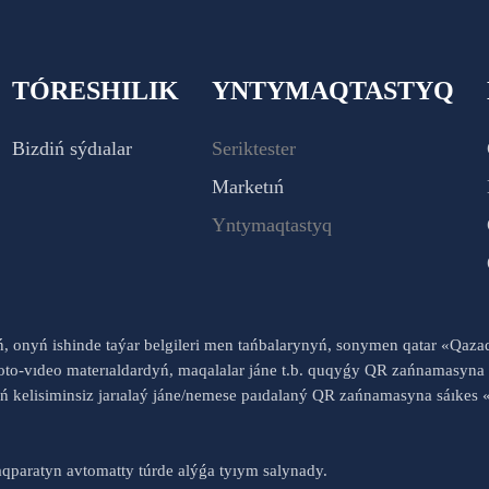
TÓRESHILIK
YNTYMAQTASTYQ
Bizdiń sýdıalar
Seriktester
Marketıń
Yntymaqtastyq
yń, onyń ishinde taýar belgileri men tańbalarynyń, sonymen qatar «Qaz
to-vıdeo materıaldardyń, maqalalar jáne t.b. quqyǵy QR zańnamasyna 
nyń kelisiminsiz jarıalaý jáne/nemese paıdalaný QR zańnamasyna sáık
qparatyn avtomatty túrde alýǵa tyıym salynady.