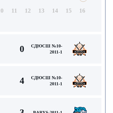
10
11
12
13
14
15
16
СДЮСШ №10-
0
2011-1
СДЮСШ №10-
4
2011-1
3
BARYS-2011-1