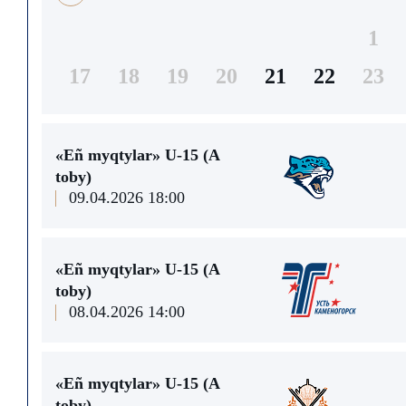
1
17
18
19
20
21
22
23
«Eñ myqtylar» U-15 (A
toby)
09.04.2026 18:00
«Eñ myqtylar» U-15 (A
toby)
08.04.2026 14:00
«Eñ myqtylar» U-15 (A
toby)