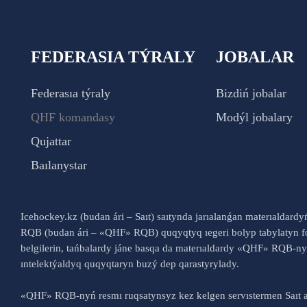
FEDERASIA TÝRALY
JOBALAR
Federasıa týraly
Bizdiń jobalar
QHF komandasy
Modýl jobalary
Qujattar
Baılanystar
Icehockey.kz (budan ári – Saıt) saıtynda jarıalanǵan materıaldard
RQB (budan ári – «QHF» RQB) quqyqtyq ıegeri bolyp tabylatyn fo
belgilerin, tańbalardy jáne basqa da materıaldardy «QHF» RQB-
ıntelektýaldyq quqyqtaryn buzý dep qarastyrylady.
«QHF» RQB-nyń resmı ruqsatynsyz kez kelgen servıstermen Saıt a