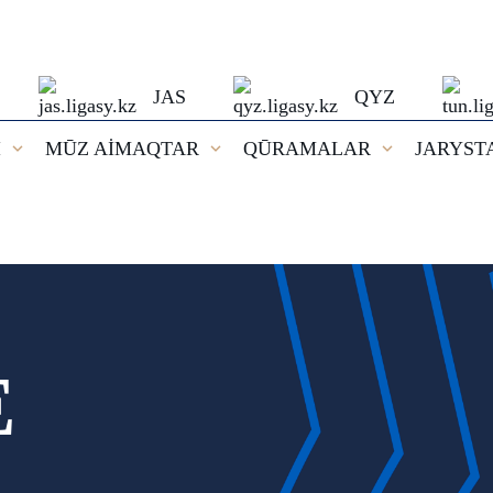
JAS
QYZ
I
MŪZ AİMAQTAR
QŪRAMALAR
JARYST
E