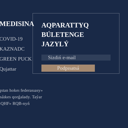
MEDISINA
AQPARATTYQ
BÚLETENGE
COVID-19
JAZYLÝ
KAZNADC
GREEN PUCK
Podpısatsá
Qujattar
aqstan hokeı federasıasy»
sáıkes qorǵalady. Taýar
es «QHF» RQB-nyń