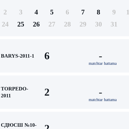
2
3
4
5
6
7
8
9
24
25
26
27
28
29
30
31
6
-
BARYS-2011-1
matchtar hattama
TORPEDO-
2
-
2011
matchtar hattama
СДЮСШ №10-
2
-