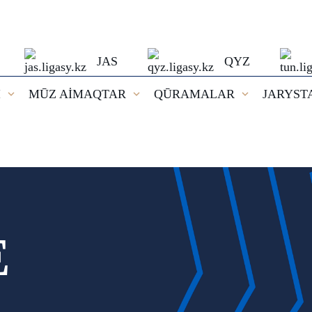
JAS
QYZ
I
MŪZ AİMAQTAR
QŪRAMALAR
JARYST
E