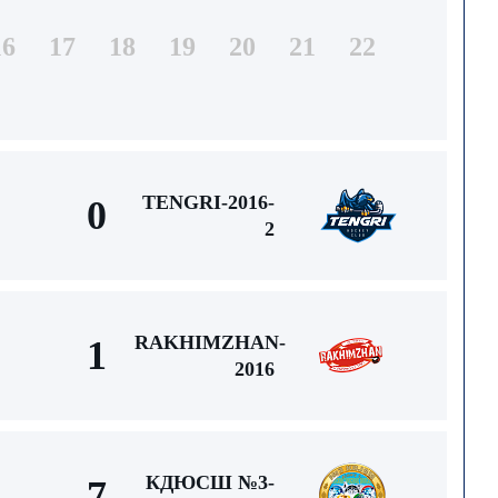
16
17
18
19
20
21
22
TENGRI-2016-
0
2
RAKHIMZHAN-
1
2016
КДЮСШ №3-
7