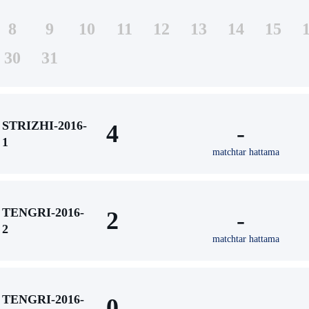
8
9
10
11
12
13
14
15
30
31
STRIZHI-2016-
4
-
1
matchtar hattama
TENGRI-2016-
2
-
2
matchtar hattama
TENGRI-2016-
0
-