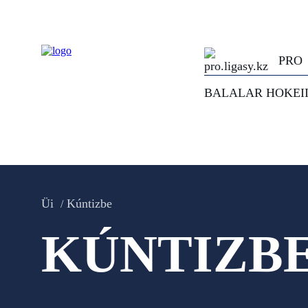
PRO
BALALAR HOKEI
Üi
Kúntizbe
KÚNTIZB