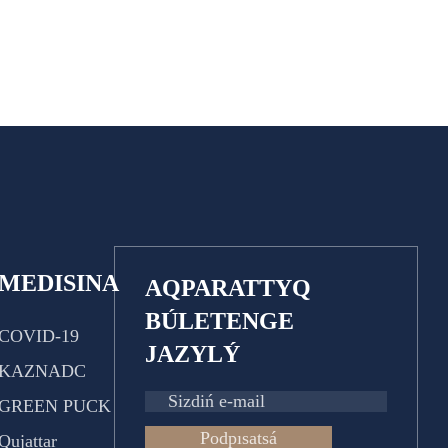
MEDISINA
AQPARATTYQ
BÚLETENGE
COVID-19
JAZYLÝ
KAZNADC
GREEN PUCK
Podpısatsá
Qujattar