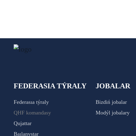
FEDERASIA TÝRALY
JOBALAR
Federasıa týraly
Bizdiń jobalar
QHF komandasy
Modýl jobalary
Qujattar
Baılanystar