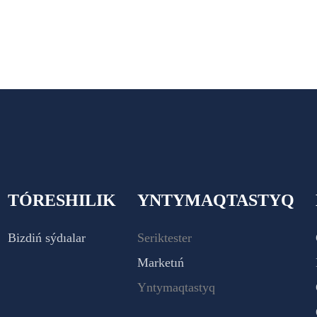
TÓRESHILIK
YNTYMAQTASTYQ
Bizdiń sýdıalar
Seriktester
Marketıń
Yntymaqtastyq