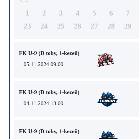
1
2
3
4
5
6
7
23
24
25
26
27
28
29
FK U-9 (D toby, 1-kezeñ)
05.11.2024 09:00
FK U-9 (D toby, 1-kezeñ)
04.11.2024 13:00
FK U-9 (D toby, 1-kezeñ)