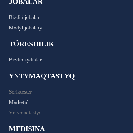
JOBALAR
Bizdiń jobalar
Modýl jobalary
TÓRESHILIK
Bizdiń sýdıalar
YNTYMAQTASTYQ
Seriktester
Marketıń
Yntymaqtastyq
MEDISINA