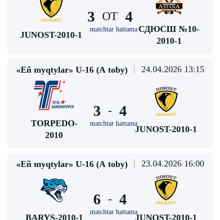
3
4
ОТ
СДЮСШ №10-
matchtar hattama
JUNOST-2010-1
2010-1
24.04.2026 13:15
«Eñ myqtylar» U-16 (А toby)
3
4
-
TORPEDO-
matchtar hattama
JUNOST-2010-1
2010
23.04.2026 16:00
«Eñ myqtylar» U-16 (А toby)
6
4
-
matchtar hattama
BARYS-2010-1
JUNOST-2010-1