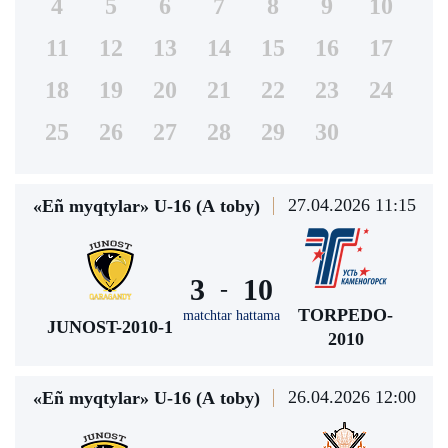
4
5
6
7
8
9
10
11
12
13
14
15
16
17
18
19
20
21
22
23
24
25
26
27
28
29
30
27.04.2026 11:15
«Eñ myqtylar» U-16 (А toby)
3
10
-
TORPEDO-
matchtar hattama
JUNOST-2010-1
2010
26.04.2026 12:00
«Eñ myqtylar» U-16 (А toby)