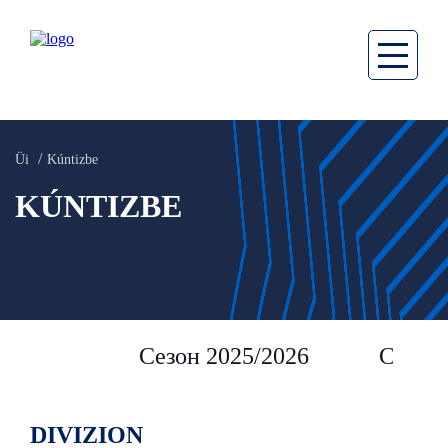
Üi
Kúntizbe
KÚNTIZBE
Сезон 2025/2026
Сезон 
DIVIZION