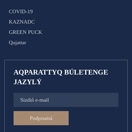
COVID-19
KAZNADC
GREEN PUCK
Qujattar
AQPARATTYQ BÚLETENGE
JAZYLÝ
Podpısatsá