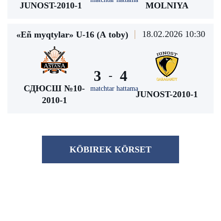
JUNOST-2010-1
MOLNIYA
18.02.2026 10:30
«Eñ myqtylar» U-16 (А toby)
3
4
-
СДЮСШ №10-
matchtar hattama
JUNOST-2010-1
2010-1
KÖBІREK KÖRSET