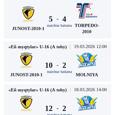
5
4
-
TORPEDO-
matchtar hattama
JUNOST-2010-1
2010
19.03.2026 12:00
«Eñ myqtylar» U-16 (А toby)
10
2
-
matchtar hattama
JUNOST-2010-1
MOLNIYA
18.03.2026 14:00
«Eñ myqtylar» U-16 (А toby)
12
2
-
matchtar hattama