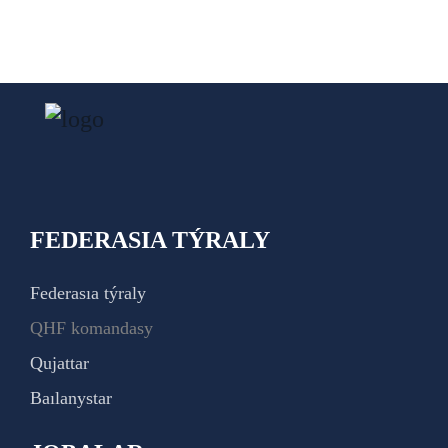
FEDERASIA TÝRALY
Federasıa týraly
QHF komandasy
Qujattar
Baılanystar