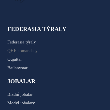
FEDERASIA TÝRALY
Federasıa týraly
QHF komandasy
Qujattar
Baılanystar
JOBALAR
Bizdiń jobalar
Modýl jobalary