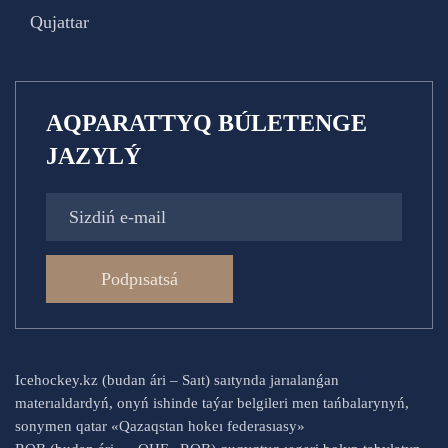
Qujattar
AQPARATTYQ BÚLETENGE
JAZYLÝ
Podpısatsá
Icehockey.kz (budan ári – Saıt) saıtynda jarıalanǵan
materıaldardyń, onyń ishinde taýar belgileri men tańbalarynyń,
sonymen qatar «Qazaqstan hokeı federasıasy»