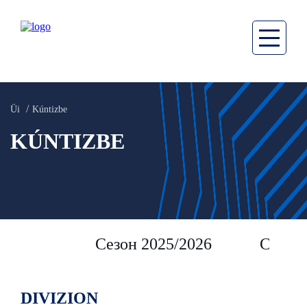
Üi
Kúntizbe
KÚNTIZBE
Сезон 2025/2026
Сезон 
DIVIZION