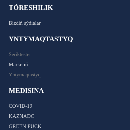
TÓRESHILIK
Bizdiń sýdıalar
YNTYMAQTASTYQ
Seriktester
Marketıń
Yntymaqtastyq
MEDISINA
COVID-19
KAZNADC
GREEN PUCK