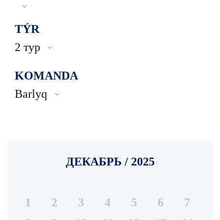
TÝR
2 тур
KOMANDA
Barlyq
ДЕКАБРЬ / 2025
1
2
3
4
5
6
7