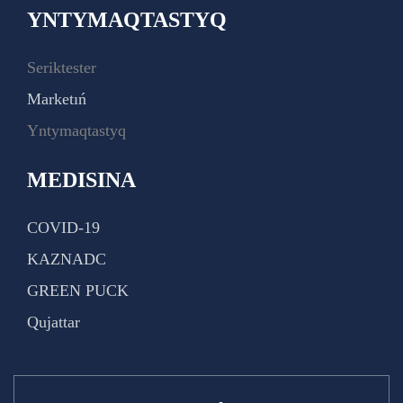
YNTYMAQTASTYQ
Seriktester
Marketıń
Yntymaqtastyq
MEDISINA
COVID-19
KAZNADC
GREEN PUCK
Qujattar