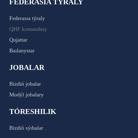
FEDERASIA TÝRALY
Federasıa týraly
QHF komandasy
Qujattar
Baılanystar
JOBALAR
Bizdiń jobalar
Modýl jobalary
TÓRESHILIK
Bizdiń sýdıalar