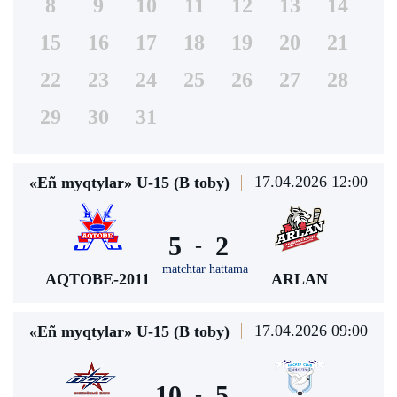
8
9
10
11
12
13
14
15
16
17
18
19
20
21
22
23
24
25
26
27
28
29
30
31
17.04.2026 12:00
«Eñ myqtylar» U-15 (В toby)
5
2
-
matchtar hattama
AQTOBE-2011
ARLAN
17.04.2026 09:00
«Eñ myqtylar» U-15 (В toby)
10
5
-