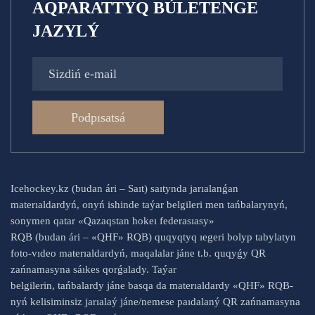
AQPARATTYQ BÚLETENGE
JAZYLÝ
Podpısatsá
Icehockey.kz (budan ári – Saıt) saıtynda jarıalanǵan
materıaldardyń, onyń ishinde taýar belgileri men tańbalarynyń,
sonymen qatar «Qazaqstan hokeı federasıasy»
RQB (budan ári – «QHF» RQB) quqyqtyq ıegeri bolyp tabylatyn
foto-vıdeo materıaldardyń, maqalalar jáne t.b. quqyǵy QR
zańnamasyna sáıkes qorǵalady. Taýar
belgilerin, tańbalardy jáne basqa da materıaldardy «QHF» RQB-
nyń kelisiminsiz jarıalaý jáne/nemese paıdalaný QR zańnamasyna