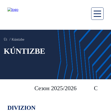
Üi
Kúntizbe
KÚNTIZBE
Сезон 2025/2026
Сезон 
DIVIZION