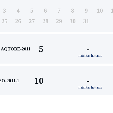
3
4
5
6
7
8
9
10
25
26
27
28
29
30
31
5
-
AQTOBE-2011
matchtar hattama
10
-
SO-2011-1
matchtar hattama