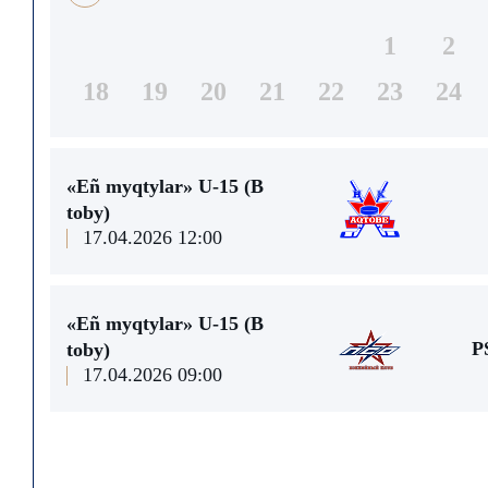
1
2
18
19
20
21
22
23
24
«Eñ myqtylar» U-15 (В
toby)
17.04.2026 12:00
«Eñ myqtylar» U-15 (В
P
toby)
17.04.2026 09:00