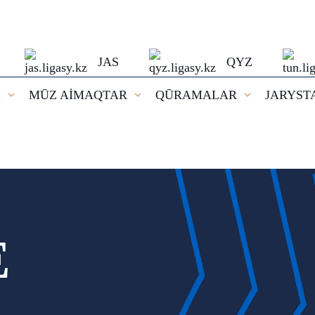
JAS
QYZ
I
MŪZ AİMAQTAR
QŪRAMALAR
JARYST
E