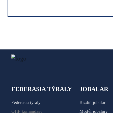
FEDERASIA TÝRALY
JOBALAR
Federasıa týraly
Bizdiń jobalar
QHF komandasy
Modýl jobalary