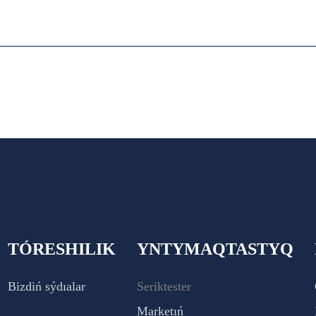
TÓRESHILIK
YNTYMAQTASTYQ
Bizdiń sýdıalar
Seriktester
Marketıń