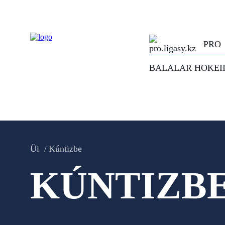
PRO
BALALAR HOKEI
Üi
Kúntizbe
KÚNTIZB