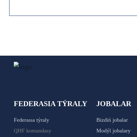
FEDERASIA TÝRALY
JOBALAR
Federasıa týraly
Bizdiń jobalar
QHF komandasy
Modýl jobalary