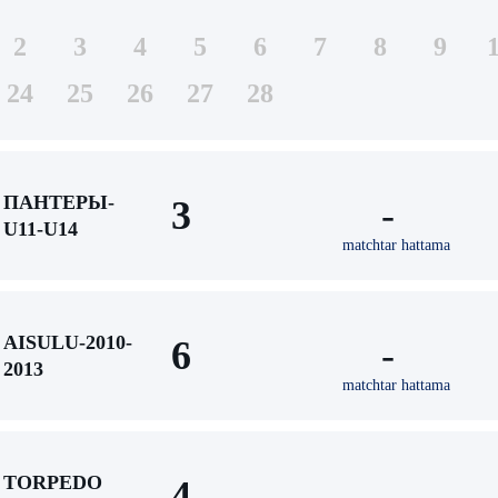
2
3
4
5
6
7
8
9
24
25
26
27
28
ПАНТЕРЫ-
3
-
U11-U14
matchtar hattama
AISULU-2010-
6
-
2013
matchtar hattama
TORPEDO
4
-