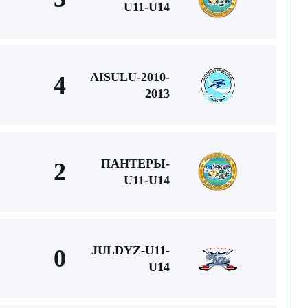
U11-U14
AISULU-2010-
4
2013
ПАНТЕРЫ-
2
U11-U14
JULDYZ-U11-
0
U14