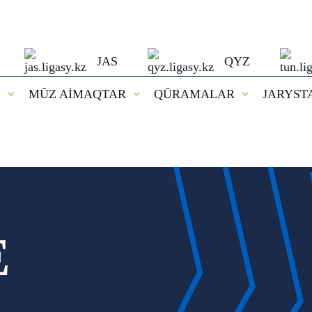
JAS
QYZ
I
MŪZ AİMAQTAR
QŪRAMALAR
JARYST
E