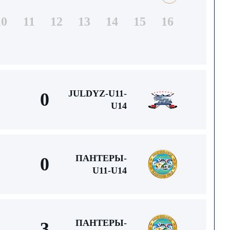
10
11
12
13
14
15
16
JULDYZ-U11-
0
U14
ПАНТЕРЫ-
0
U11-U14
ПАНТЕРЫ-
3