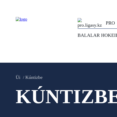
PRO
BALALAR HOKEI
Üi
Kúntizbe
KÚNTIZB