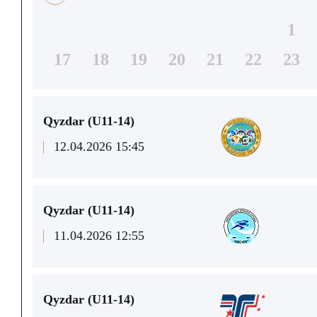
1
17
18
19
20
21
22
23
Qyzdar (U11-14)
12.04.2026 15:45
Qyzdar (U11-14)
11.04.2026 12:55
Qyzdar (U11-14)