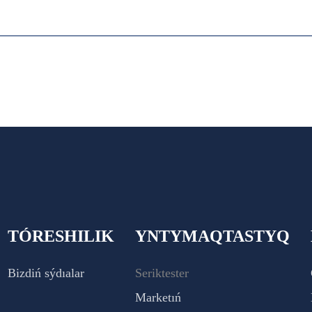
TÓRESHILIK
YNTYMAQTASTYQ
Bizdiń sýdıalar
Seriktester
Marketıń