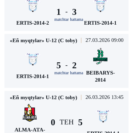
1
3
-
matchtar hattama
ERTIS-2014-2
ERTIS-2014-1
27.03.2026 09:00
«Eñ myqtylar» U-12 (С toby)
5
2
-
BEIBARYS-
matchtar hattama
ERTIS-2014-1
2014
26.03.2026 13:45
«Eñ myqtylar» U-12 (С toby)
0
5
TEH
ALMA-ATA-