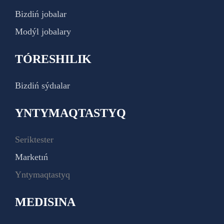
Bizdiń jobalar
Modýl jobalary
TÓRESHILIK
Bizdiń sýdıalar
YNTYMAQTASTYQ
Seriktester
Marketıń
Yntymaqtastyq
MEDISINA