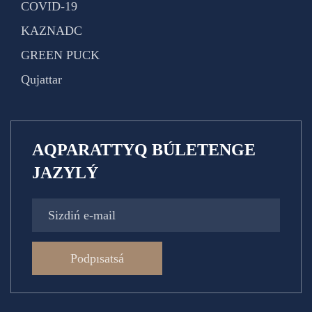
COVID-19
KAZNADC
GREEN PUCK
Qujattar
AQPARATTYQ BÚLETENGE
JAZYLÝ
Podpısatsá