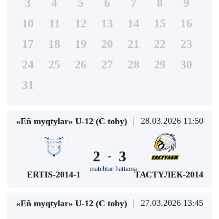
3
4
5
6
7
8
9
10
11
12
13
14
15
16
17
18
19
20
21
22
23
24
25
26
27
28
29
30
31
28.03.2026 11:50
«Eñ myqtylar» U-12 (С toby)
2
3
-
matchtar hattama
ERTIS-2014-1
ТАСТҮЛЕК-2014
27.03.2026 13:45
«Eñ myqtylar» U-12 (С toby)