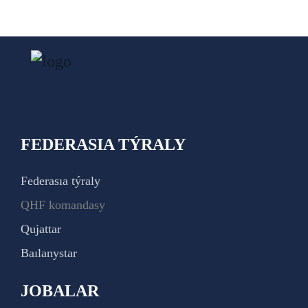
FEDERASIA TÝRALY
Federasıa týraly
QHF komandasy
Qujattar
Baılanystar
JOBALAR