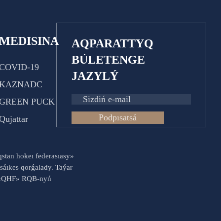
MEDISINA
AQPARATTYQ
BÚLETENGE
COVID-19
JAZYLÝ
KAZNADC
GREEN PUCK
Podpısatsá
Qujattar
aqstan hokeı federasıasy»
sáıkes qorǵalady. Taýar
es «QHF» RQB-nyń