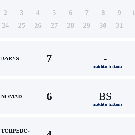
2
3
4
5
6
7
8
9
24
25
26
27
28
29
30
31
7
-
BARYS
matchtar hattama
6
BS
NOMAD
matchtar hattama
TORPEDO-
4
-