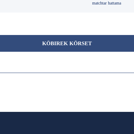
matchtar hattama
KÖBІREK KÖRSET