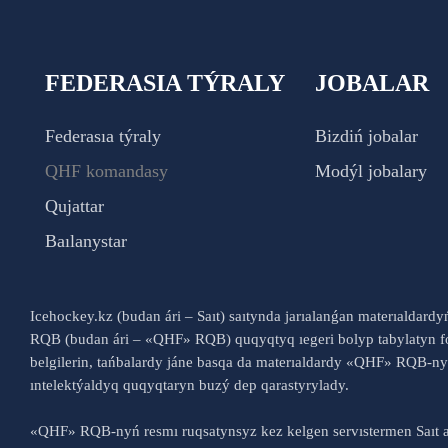
FEDERASIA TÝRALY
JOBALAR
Federasıa týraly
Bizdiń jobalar
QHF komandasy
Modýl jobalary
Qujattar
Baılanystar
Icehockey.kz (budan ári – Saıt) saıtynda jarıalanǵan materıaldard
RQB (budan ári – «QHF» RQB) quqyqtyq ıegeri bolyp tabylatyn fo
belgilerin, tańbalardy jáne basqa da materıaldardy «QHF» RQB-
ıntelektýaldyq quqyqtaryn buzý dep qarastyrylady.
«QHF» RQB-nyń resmı ruqsatynsyz kez kelgen servıstermen Saıt a