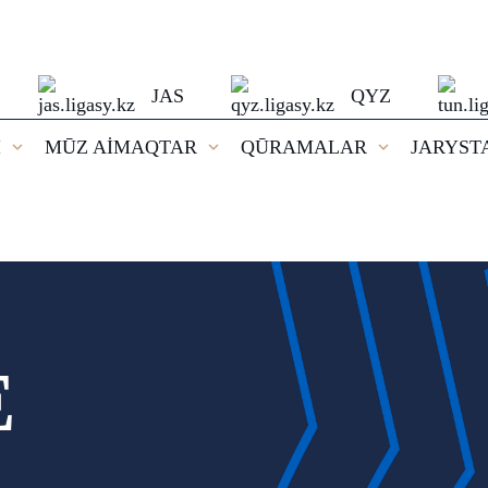
JAS
QYZ
I
MŪZ AİMAQTAR
QŪRAMALAR
JARYST
E