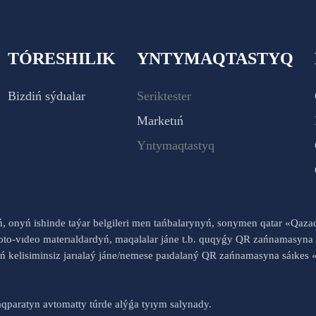
TÓRESHILIK
YNTYMAQTASTYQ
Bizdiń sýdıalar
Seriktester
Marketıń
Yntymaqtastyq
yń, onyń ishinde taýar belgileri men tańbalarynyń, sonymen qatar «Qaz
to-vıdeo materıaldardyń, maqalalar jáne t.b. quqyǵy QR zańnamasyna 
nyń kelisiminsiz jarıalaý jáne/nemese paıdalaný QR zańnamasyna sáık
qparatyn avtomatty túrde alýǵa tyıym salynady.