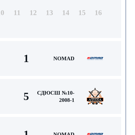
10
11
12
13
14
15
16
1
NOMAD
СДЮСШ №10-
5
2008-1
1
NOMAD