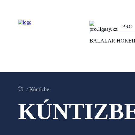
PRO
BALALAR HOKEI
Üi
Kúntizbe
KÚNTIZB