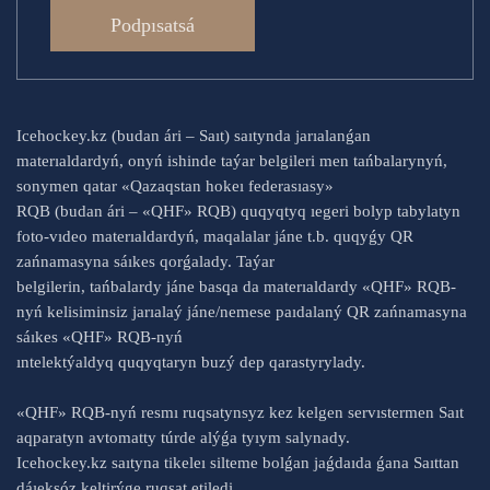
Podpısatsá
Icehockey.kz (budan ári – Saıt) saıtynda jarıalanǵan
materıaldardyń, onyń ishinde taýar belgileri men tańbalarynyń,
sonymen qatar «Qazaqstan hokeı federasıasy»
RQB (budan ári – «QHF» RQB) quqyqtyq ıegeri bolyp tabylatyn
foto-vıdeo materıaldardyń, maqalalar jáne t.b. quqyǵy QR
zańnamasyna sáıkes qorǵalady. Taýar
belgilerin, tańbalardy jáne basqa da materıaldardy «QHF» RQB-
nyń kelisiminsiz jarıalaý jáne/nemese paıdalaný QR zańnamasyna
sáıkes «QHF» RQB-nyń
ıntelektýaldyq quqyqtaryn buzý dep qarastyrylady.
«QHF» RQB-nyń resmı ruqsatynsyz kez kelgen servıstermen Saıt
aqparatyn avtomatty túrde alýǵa tyıym salynady.
Icehockey.kz saıtyna tikeleı silteme bolǵan jaǵdaıda ǵana Saıttan
dáıeksóz keltirýge ruqsat etiledi.