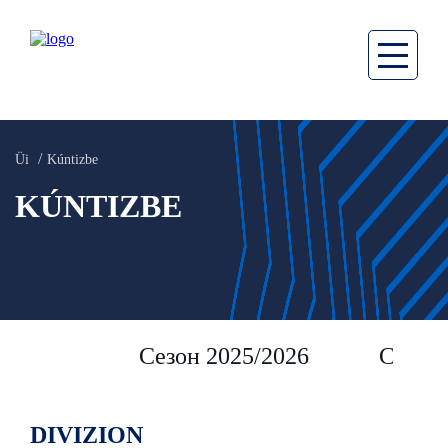
Üi
Kúntizbe
KÚNTIZBE
Сезон 2025/2026
Сезон 
DIVIZION