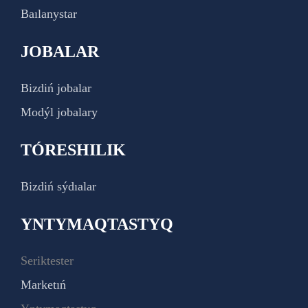
Baılanystar
JOBALAR
Bizdiń jobalar
Modýl jobalary
TÓRESHILIK
Bizdiń sýdıalar
YNTYMAQTASTYQ
Seriktester
Marketıń