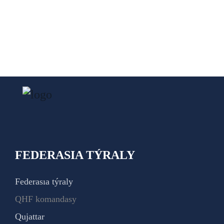
FEDERASIA TÝRALY
Federasıa týraly
QHF komandasy
Qujattar