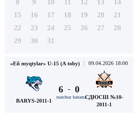
8
9
10
11
12
13
14
15
16
17
18
19
20
21
22
23
24
25
26
27
28
29
30
31
09.04.2026 18:00
«Eñ myqtylar» U-15 (A toby)
6
0
-
СДЮСШ №10-
matchtar hattama
BARYS-2011-1
2011-1