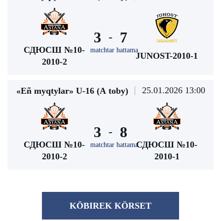
3
7
-
СДЮСШ №10-
matchtar hattama
JUNOST-2010-1
2010-2
25.01.2026 13:00
«Eñ myqtylar» U-16 (А toby)
3
8
-
СДЮСШ №10-
СДЮСШ №10-
matchtar hattama
2010-2
2010-1
KÖBІREK KÖRSET