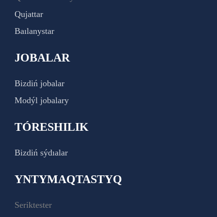
Qujattar
Baılanystar
JOBALAR
Bizdiń jobalar
Modýl jobalary
TÓRESHILIK
Bizdiń sýdıalar
YNTYMAQTASTYQ
Seriktester