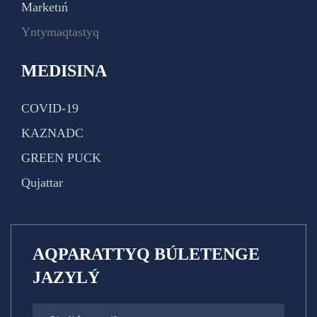
Marketıń
Yntymaqtastyq
MEDISINA
COVID-19
KAZNADC
GREEN PUCK
Qujattar
AQPARATTYQ BÚLETENGE
JAZYLÝ