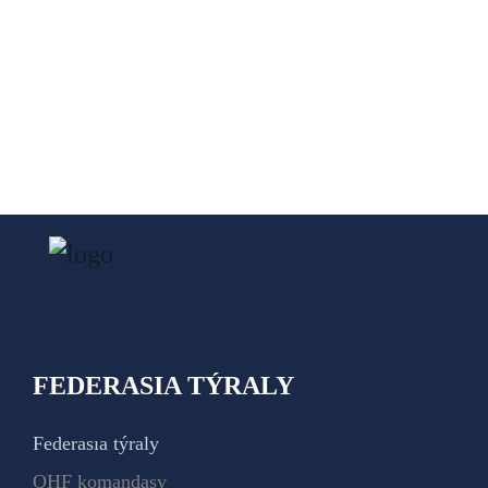
FEDERASIA TÝRALY
Federasıa týraly
QHF komandasy