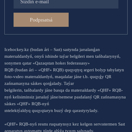
Podpısatsá
Icehockey.kz (budan ári – Saıt) saıtynda jarıalanǵan
materıaldardyń, onyń ishinde taýar belgileri men tańbalarynyń,
sonymen qatar «Qazaqstan hokeı federasıasy»
RQB (budan ári – «QHF» RQB) quqyqtyq ıegeri bolyp tabylatyn
foto-vıdeo materıaldardyń, maqalalar jáne t.b. quqyǵy QR
zańnamasyna sáıkes qorǵalady. Taýar
belgilerin, tańbalardy jáne basqa da materıaldardy «QHF» RQB-
nyń kelisiminsiz jarıalaý jáne/nemese paıdalaný QR zańnamasyna
sáıkes «QHF» RQB-nyń
ıntelektýaldyq quqyqtaryn buzý dep qarastyrylady.
«QHF» RQB-nyń resmı ruqsatynsyz kez kelgen servıstermen Saıt
aqparatyn avtomatty túrde alýǵa tyıym salynady.