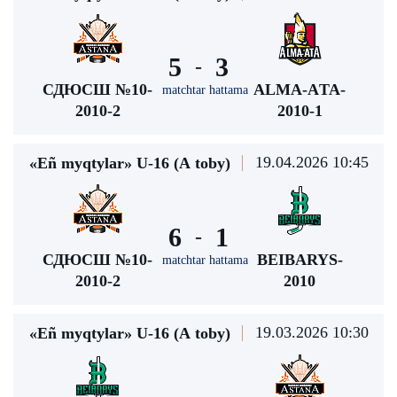
5
3
-
СДЮСШ №10-
ALMA-АTA-
matchtar hattama
2010-2
2010-1
19.04.2026 10:45
«Eñ myqtylar» U-16 (А toby)
6
1
-
СДЮСШ №10-
BEIBARYS-
matchtar hattama
2010-2
2010
19.03.2026 10:30
«Eñ myqtylar» U-16 (А toby)