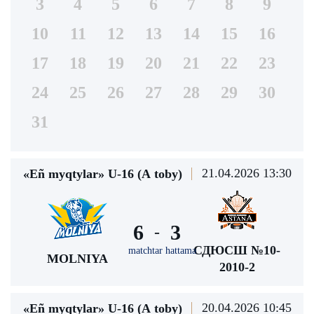
3
4
5
6
7
8
9
10
11
12
13
14
15
16
17
18
19
20
21
22
23
24
25
26
27
28
29
30
31
21.04.2026 13:30
«Eñ myqtylar» U-16 (А toby)
6
3
-
СДЮСШ №10-
matchtar hattama
MOLNIYA
2010-2
20.04.2026 10:45
«Eñ myqtylar» U-16 (А toby)