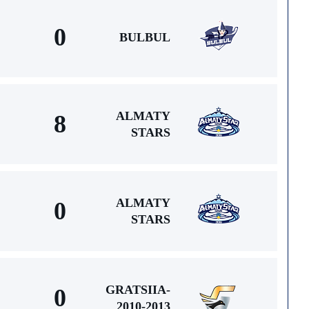
0
BULBUL
ALMATY
8
STARS
ALMATY
0
STARS
GRATSIIA-
0
2010-2013