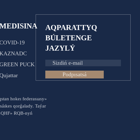
MEDISINA
AQPARATTYQ
BÚLETENGE
COVID-19
JAZYLÝ
KAZNADC
GREEN PUCK
Podpısatsá
Qujattar
aqstan hokeı federasıasy»
sáıkes qorǵalady. Taýar
es «QHF» RQB-nyń