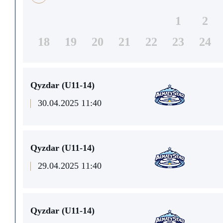
1
2
18
19
20
21
22
23
24
Qyzdar (U11-14)
30.04.2025 11:40
Qyzdar (U11-14)
29.04.2025 11:40
Qyzdar (U11-14)