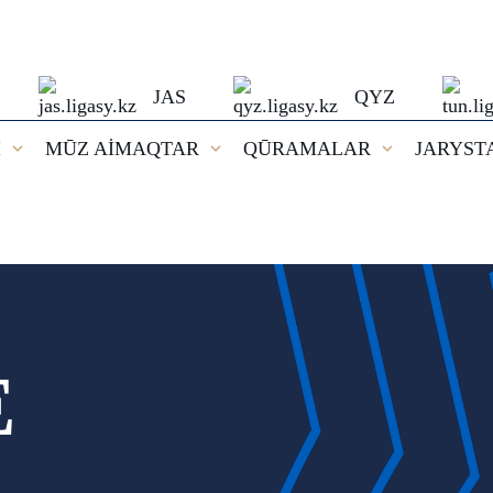
JAS
QYZ
I
MŪZ AİMAQTAR
QŪRAMALAR
JARYST
E