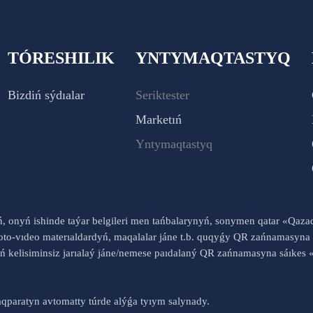
TÓRESHILIK
YNTYMAQTASTYQ
Bizdiń sýdıalar
Seriktester
Marketıń
Yntymaqtastyq
yń, onyń ishinde taýar belgileri men tańbalarynyń, sonymen qatar «Qaz
to-vıdeo materıaldardyń, maqalalar jáne t.b. quqyǵy QR zańnamasyna 
nyń kelisiminsiz jarıalaý jáne/nemese paıdalaný QR zańnamasyna sáık
qparatyn avtomatty túrde alýǵa tyıym salynady.