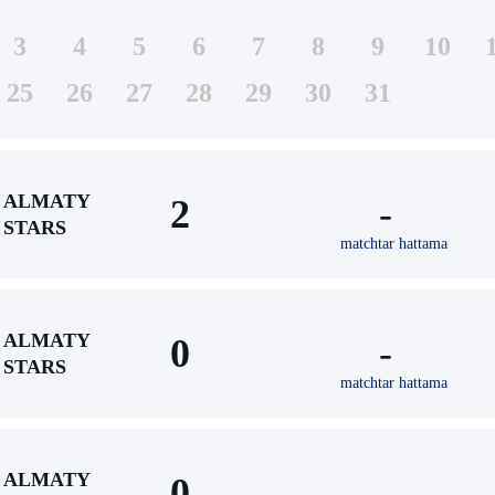
3
4
5
6
7
8
9
10
25
26
27
28
29
30
31
ALMATY
2
-
STARS
matchtar hattama
ALMATY
0
-
STARS
matchtar hattama
ALMATY
0
-