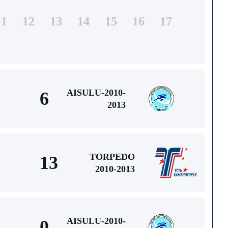
11
12
13
14
15
16
17
AISULU-2010-
6
2013
TORPEDO
13
2010-2013
AISULU-2010-
0