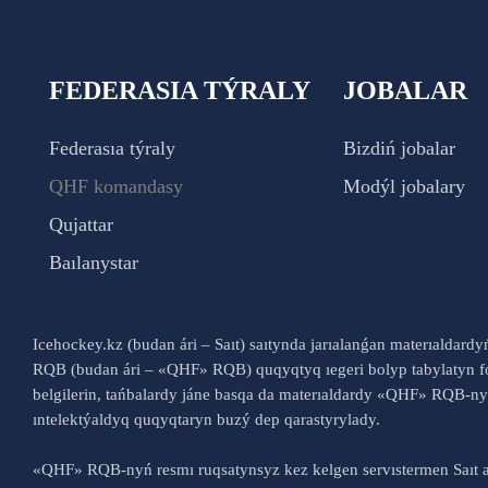
FEDERASIA TÝRALY
JOBALAR
Federasıa týraly
Bizdiń jobalar
QHF komandasy
Modýl jobalary
Qujattar
Baılanystar
Icehockey.kz (budan ári – Saıt) saıtynda jarıalanǵan materıaldard
RQB (budan ári – «QHF» RQB) quqyqtyq ıegeri bolyp tabylatyn fo
belgilerin, tańbalardy jáne basqa da materıaldardy «QHF» RQB-
ıntelektýaldyq quqyqtaryn buzý dep qarastyrylady.
«QHF» RQB-nyń resmı ruqsatynsyz kez kelgen servıstermen Saıt a