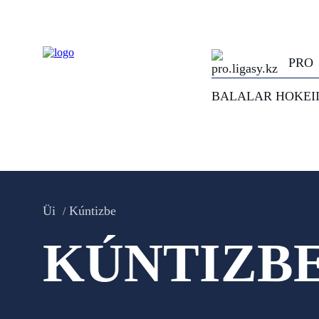
PRO
BALALAR HOKEI
Üi
Kúntizbe
KÚNTIZB