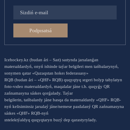
Podpısatsá
Icehockey.kz (budan ári – Saıt) saıtynda jarıalanǵan
materıaldardyń, onyń ishinde taýar belgileri men tańbalarynyń,
sonymen qatar «Qazaqstan hokeı federasıasy»
RQB (budan ári – «QHF» RQB) quqyqtyq ıegeri bolyp tabylatyn
foto-vıdeo materıaldardyń, maqalalar jáne t.b. quqyǵy QR
zańnamasyna sáıkes qorǵalady. Taýar
belgilerin, tańbalardy jáne basqa da materıaldardy «QHF» RQB-
nyń kelisiminsiz jarıalaý jáne/nemese paıdalaný QR zańnamasyna
sáıkes «QHF» RQB-nyń
ıntelektýaldyq quqyqtaryn buzý dep qarastyrylady.