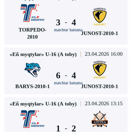
3
4
-
TORPEDO-
matchtar hattama
JUNOST-2010-1
2010
23.04.2026 16:00
«Eñ myqtylar» U-16 (А toby)
6
4
-
matchtar hattama
BARYS-2010-1
JUNOST-2010-1
23.04.2026 13:15
«Eñ myqtylar» U-16 (А toby)
1
2
-