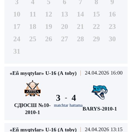
3
4
5
6
7
8
9
10
11
12
13
14
15
16
17
18
19
20
21
22
23
24
25
26
27
28
29
30
31
24.04.2026 16:00
«Eñ myqtylar» U-16 (А toby)
3
4
-
СДЮСШ №10-
matchtar hattama
BARYS-2010-1
2010-1
24.04.2026 13:15
«Eñ myqtylar» U-16 (А toby)