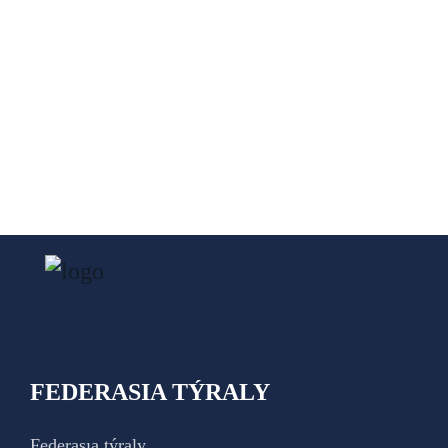
FEDERASIA TÝRALY
Federasıa týraly