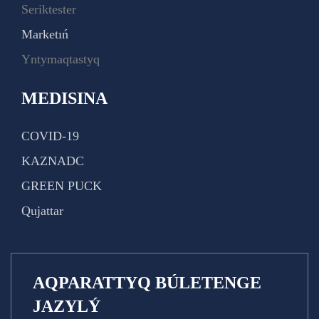
Seriktester
Marketıń
Yntymaqtastyq
MEDISINA
COVID-19
KAZNADC
GREEN PUCK
Qujattar
AQPARATTYQ BÚLETENGE
JAZYLÝ