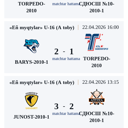
TORPEDO-
СДЮСШ №10-
matchtar hattama
2010
2010-1
22.04.2026 16:00
«Eñ myqtylar» U-16 (А toby)
2
1
-
TORPEDO-
matchtar hattama
BARYS-2010-1
2010
22.04.2026 13:15
«Eñ myqtylar» U-16 (А toby)
3
2
-
СДЮСШ №10-
matchtar hattama
JUNOST-2010-1
2010-1