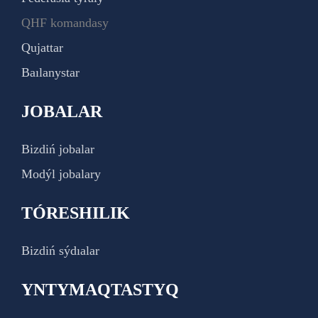
QHF komandasy
Qujattar
Baılanystar
JOBALAR
Bizdiń jobalar
Modýl jobalary
TÓRESHILIK
Bizdiń sýdıalar
YNTYMAQTASTYQ