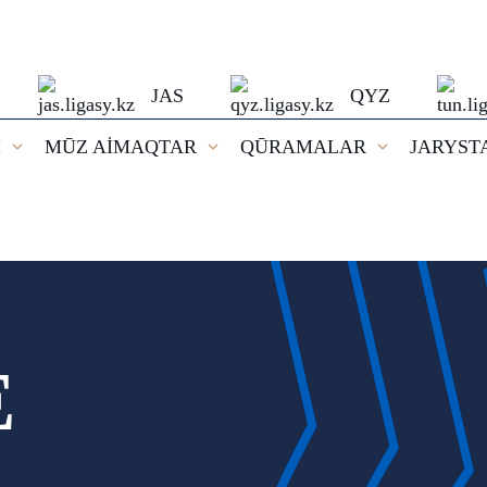
JAS
QYZ
I
MŪZ AİMAQTAR
QŪRAMALAR
JARYST
E