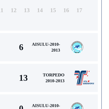
11
12
13
14
15
16
17
AISULU-2010-
6
2013
TORPEDO
13
2010-2013
AISULU-2010-
0