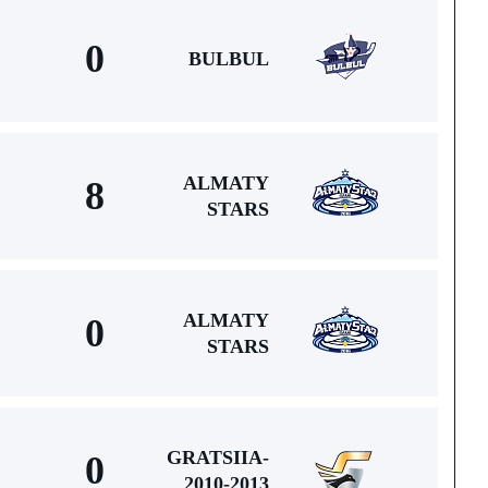
0
BULBUL
ALMATY
8
STARS
ALMATY
0
STARS
GRATSIIA-
0
2010-2013