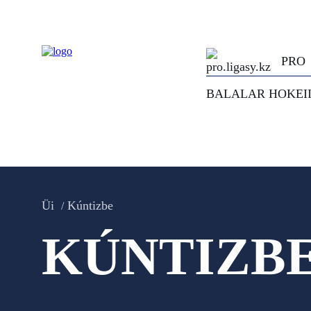
PRO
BALALAR HOKEI
Üi
Kúntizbe
KÚNTIZB