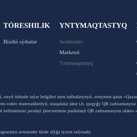
TÓRESHILIK
YNTYMAQTASTYQ
Bizdiń sýdıalar
Seriktester
Marketıń
Yntymaqtastyq
yń, onyń ishinde taýar belgileri men tańbalarynyń, sonymen qatar «Qaz
to-vıdeo materıaldardyń, maqalalar jáne t.b. quqyǵy QR zańnamasyna 
nyń kelisiminsiz jarıalaý jáne/nemese paıdalaný QR zańnamasyna sáık
qparatyn avtomatty túrde alýǵa tyıym salynady.