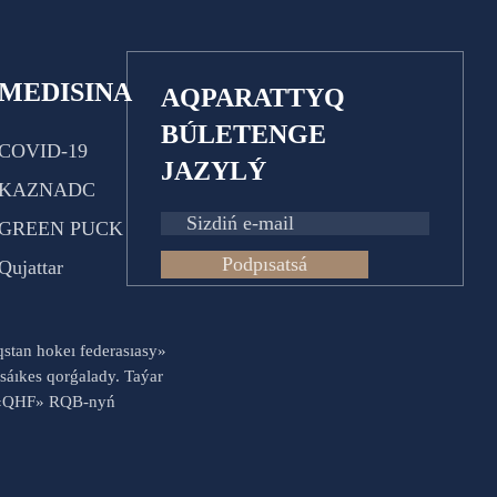
MEDISINA
AQPARATTYQ
BÚLETENGE
COVID-19
JAZYLÝ
KAZNADC
GREEN PUCK
Podpısatsá
Qujattar
aqstan hokeı federasıasy»
sáıkes qorǵalady. Taýar
es «QHF» RQB-nyń