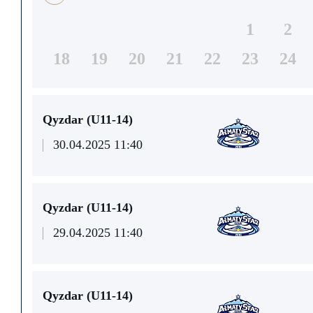
1
2
18
19
20
21
22
23
24
Qyzdar (U11-14)
30.04.2025 11:40
Qyzdar (U11-14)
29.04.2025 11:40
Qyzdar (U11-14)