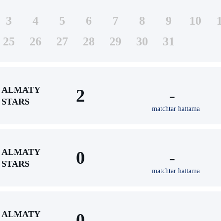
3
4
5
6
7
8
9
10
25
26
27
28
29
30
31
ALMATY
2
-
STARS
matchtar hattama
ALMATY
0
-
STARS
matchtar hattama
ALMATY
0
-